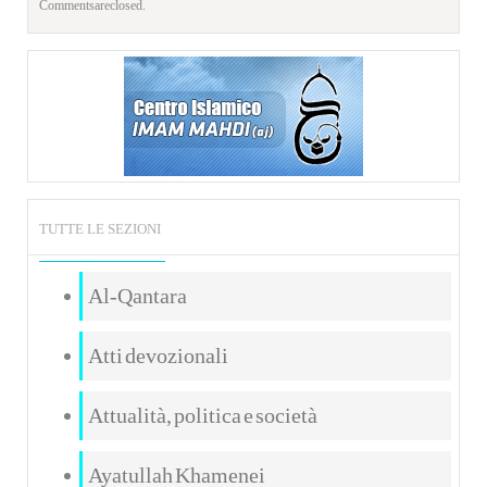
Comments are closed.
TUTTE LE SEZIONI
Al-Qantara
Atti devozionali
Attualità, politica e società
Ayatullah Khamenei