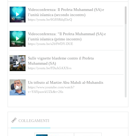
Videoconferenza: Il Profeta Muhammad (SA) e
l’unità islamica (secondo incontro)
https://youtu.be/6G8SRdqEhrQ
Videoconferenza: “Il Profeta Muhammad (SA) e
l’unità islamica (primo incontro)
https://youtu.be/s2b9WDY-DUE
Sulle vignette blasfeme contro il Profeta
Muhammad (SA)
https://youtu.be/FDuJs5AXXvs
Un tributo al Martire Abu Mahdi al-Muhandis
https://www.youtube.com/watch?
v=YAYpusvkUZk&t=26s
L’Abluzione rituale (wudu) secondo l’Imam Alì
e l’Imam Khomeini
https://www.youtube.com/watch?v=p3sOpOgK7cU
COLLEGAMENTI
I ricordi dell’incontro con Qassem Soleimani