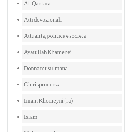
Al-Qantara
Atti devozionali
Attualità, politica e società
Ayatullah Khamenei
Donna musulmana
Giurisprudenza
Imam Khomeyni (ra)
Islam