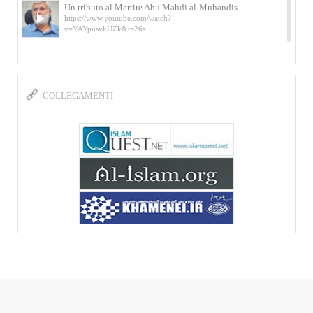
Un tributo al Martire Abu Mahdi al-Muhandis
https://www.youtube.com/watch?
v=YAYpusvkUZk&t=26s
L’Abluzione rituale (wudu) secondo l’Imam Alì
e l’Imam Khomeini
https://www.youtube.com/watch?v=p3sOpOgK7cU
COLLEGAMENTI
I ricordi dell’incontro con Qassem Soleimani
della figlia di un martire
https://www.youtube.com/watch?
v=-5nPSxbf9l0&t=103s
Sheykh Abbas Di Palma sui martiri Qassem
Soleimani e Abu Mahdi Al-Muhandis
https://youtu.be/Y6SIP2PIht4 Video del discorso tenuto
dallo Sheykh Abbas Di Palma in ...
Mostra d’arte di Hassan Rouholamin
Roma, Mostra delle opere inedite su «Ashura» intitolata
«L’Arca della ...
Mostra d’arte di Hassan Rouholamin
ربات هوشمند قیمت گذاری دیجیکالا