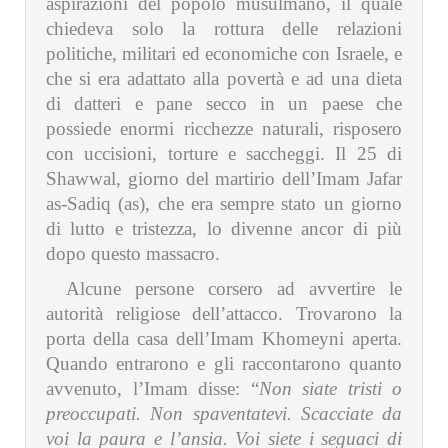
aspirazioni del popolo musulmano, il quale
chiedeva solo la rottura delle relazioni
politiche, militari ed economiche con Israele, e
che si era adattato alla povertà e ad una dieta
di datteri e pane secco in un paese che
possiede enormi ricchezze naturali, risposero
con uccisioni, torture e saccheggi. Il 25 di
Shawwal, giorno del martirio dell’Imam Jafar
as-Sadiq (as), che era sempre stato un giorno
di lutto e tristezza, lo divenne ancor di più
dopo questo massacro.
Alcune persone corsero ad avvertire le
autorità religiose dell’attacco. Trovarono la
porta della casa dell’Imam Khomeyni aperta.
Quando entrarono e gli raccontarono quanto
avvenuto, l’Imam disse: “
Non siate tristi o
preoccupati. Non spaventatevi. Scacciate da
voi la paura e l’ansia. Voi siete i seguaci di