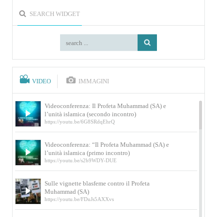
SEARCH WIDGET
VIDEO
IMMAGINI
Videoconferenza: Il Profeta Muhammad (SA) e
l’unità islamica (secondo incontro)
https://youtu.be/6G8SRdqEhrQ
Videoconferenza: “Il Profeta Muhammad (SA) e
l’unità islamica (primo incontro)
https://youtu.be/s2b9WDY-DUE
Sulle vignette blasfeme contro il Profeta
Muhammad (SA)
https://youtu.be/FDuJs5AXXvs