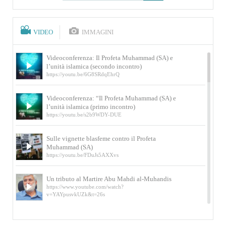
VIDEO
IMMAGINI
Videoconferenza: Il Profeta Muhammad (SA) e
l’unità islamica (secondo incontro)
https://youtu.be/6G8SRdqEhrQ
Videoconferenza: “Il Profeta Muhammad (SA) e
l’unità islamica (primo incontro)
https://youtu.be/s2b9WDY-DUE
Sulle vignette blasfeme contro il Profeta
Muhammad (SA)
https://youtu.be/FDuJs5AXXvs
Un tributo al Martire Abu Mahdi al-Muhandis
https://www.youtube.com/watch?
v=YAYpusvkUZk&t=26s
L’Abluzione rituale (wudu) secondo l’Imam Alì