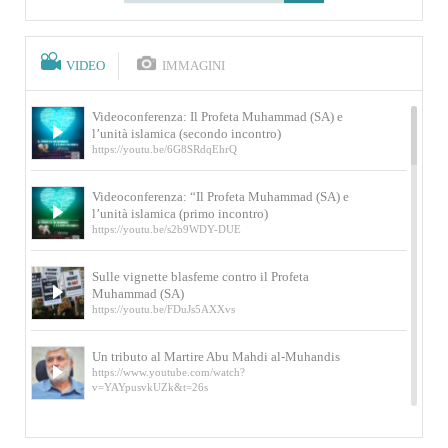
VIDEO
IMMAGINI
Videoconferenza: Il Profeta Muhammad (SA) e
l’unità islamica (secondo incontro)
https://youtu.be/6G8SRdqEhrQ
Videoconferenza: “Il Profeta Muhammad (SA) e
l’unità islamica (primo incontro)
https://youtu.be/s2b9WDY-DUE
Sulle vignette blasfeme contro il Profeta
Muhammad (SA)
https://youtu.be/FDuJs5AXXvs
Un tributo al Martire Abu Mahdi al-Muhandis
https://www.youtube.com/watch?
v=YAYpusvkUZk&t=26s
L’Abluzione rituale (wudu) secondo l’Imam Alì