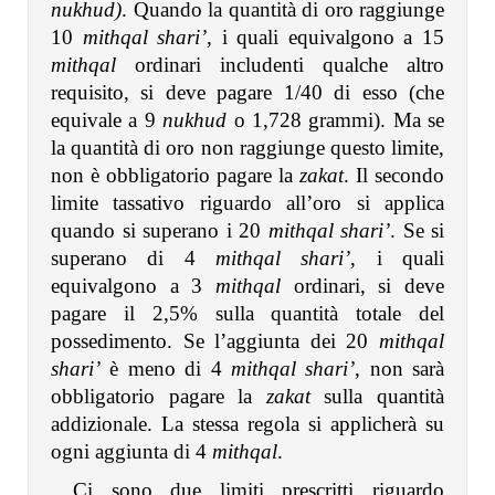
nukhud)
. Quando la quantità di oro raggiunge
10
mithqal shari’
, i quali equivalgono a 15
mithqal
ordinari includenti qualche altro
requisito, si deve pagare 1/40 di esso (che
equivale a 9
nukhud
o 1,728 grammi). Ma se
la quantità di oro non raggiunge questo limite,
non è obbligatorio pagare la
zakat
. Il secondo
limite tassativo riguardo all’oro si applica
quando si superano i 20
mithqal shari’
. Se si
superano di 4
mithqal shari’
, i quali
equivalgono a 3
mithqal
ordinari, si deve
pagare il 2,5% sulla quantità totale del
possedimento. Se l’aggiunta dei 20
mithqal
shari’
è meno di 4
mithqal shari’
, non sarà
obbligatorio pagare la
zakat
sulla quantità
addizionale. La stessa regola si applicherà su
ogni aggiunta di 4
mithqal
.
Ci sono due limiti prescritti riguardo