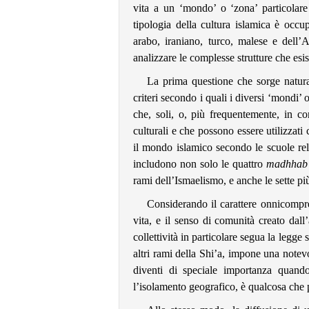
vita a un ‘mondo’ o ‘zona’ particolare 
tipologia della cultura islamica è occu
arabo, iraniano, turco, malese e dell’Af
analizzare le complesse strutture che es
La prima questione che sorge naturalm
criteri secondo i quali i diversi ‘mondi’ 
che, soli, o, più frequentemente, in co
culturali e che possono essere utilizzati
il mondo islamico secondo le scuole rel
includono non solo le quattro
madhhab
rami dell’Ismaelismo, e anche le sette pi
Considerando il carattere onnicompren
vita, e il senso di comunità creato dal
collettività in particolare segua la legge
altri rami della Shi’a, impone una notev
diventi di speciale importanza quand
l’isolamento geografico, è qualcosa che 