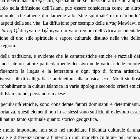
 una determinata
tariqa
sufi, specialmente se possiede anche un’ampi
olo nella diffusione dell’Islam, può essere considerata come un altro
ulturale, che attiene direttamente allo ‘stile spirituale’ di un ‘mondo’
ri aspetti della sua vita. La diffusione per esempio delle
turuq
Mawlawì 
e
turuq
Qâdiriyyah e Tijâniyyah in varie regioni dell’Africa occidental
one di uno stile spirituale e sapore culturale distinto nella vita delle
 regioni.
 della tradizione, è evidente che le caratteristiche etniche e razziali dei
no state un fattore particolarmente decisivo nelle varietà delle culture
nfluenzato la lingua e la letteratura e ogni tipo di forma artistica,
ersi stili di calligrafia e architettura alla musica, ecc. Molti studiosi
probabilmente la cultura islamica in varie tipologie secondo criteri etnici
e di Islam arabo, persiano o malese.
e peculiarità etniche, sono considerate fattori dominanti e determinanti.
tanza, questi elementi non in se stessi sono sufficienti e devono esser
di natura tanto spirituale quanto storico-geografica.
e molto importante non solo nel modellare l’identità culturale di una
cale e differenziazione all’interno di un modello culturale più ampio.