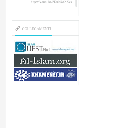
https://youtu.be/FDuJs5AXXvs
Un tributo al Martire Abu
Mahdi al-Muhandis
https://www.youtube.com/watch?
v=YAYpusvkUZk&t=26s
COLLEGAMENTI
L’Abluzione rituale (wudu)
secondo l’Imam Alì e
l’Imam Khomeini
https://www.youtube.com/watch?
v=p3sOpOgK7cU
I ricordi dell’incontro con
Qassem Soleimani della
figlia di un martire
https://www.youtube.com/watch?
v=-5nPSxbf9l0&t=103s
Sheykh Abbas Di Palma sui
martiri Qassem Soleimani e
Abu Mahdi Al-Muhandis
https://youtu.be/Y6SIP2PIht4
Video del discorso tenuto dallo
Sheykh Abbas Di Palma in ...