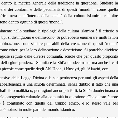
dentro la matrice generale della tradizione in questione. Studiare la
parsi dei contorni e delle peculiarità di questi ‘mondi’ – come quello
rica nera – all’interno della totalità della cultura islamica, e inoltre
istono dentro ognuno di questi ‘mondi’.
ente nello studiare la tipologia della cultura islamica è il criterio o
o tipi si distinguono e definiscono. Si potrebbero enumerare molti fattori
mbinazione, sono stati responsabili della creazione di questi ‘mondi’
 come criteri per la loro delineazione e descrizione. Si potrebbe dividere
igiose seguite dalle diverse comunità, scuole che per questo proposito
della giurisprudenza Sunnita e la Shi’a duodecimana, ma anche i vari
ù piccole come quelle degli Ahl Haqq, i Nusayri, gli ‘Alawiti, ecc.
sivo della Legge Divina e la sua pertinenza per tutti gli aspetti della
l’appartenenza a una scuola determinata, senza dubbio il fatto che una
 shafi’ita o malikita o, per ragioni ancor più forti, la Shi’a duodecimana o
ole omogeneità culturale alla comunità in questione. Che questo fattore
o è combinato con quello del gruppo etnico, e lo stesso vale per
può notarsi in molte parti del mondo islamico.