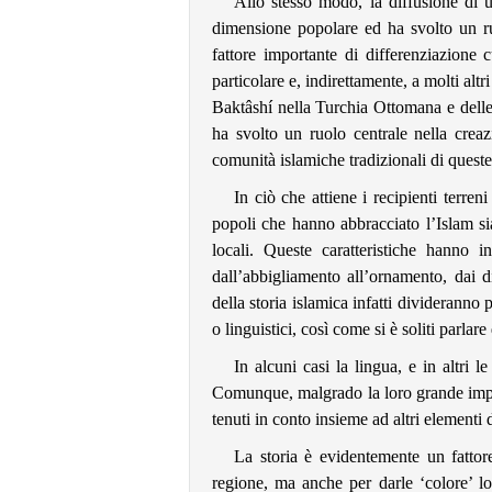
Allo stesso modo, la diffusione di
dimensione popolare ed ha svolto un ru
fattore importante di differenziazione c
particolare e, indirettamente, a molti alt
Baktâshí nella Turchia Ottomana e dell
ha svolto un ruolo centrale nella creazi
comunità islamiche tradizionali di queste
In ciò che attiene i recipienti terreni
popoli che hanno abbracciato l’Islam sia
locali. Queste caratteristiche hanno i
dall’abbigliamento all’ornamento, dai div
della storia islamica infatti divideranno 
o linguistici, così come si è soliti parlar
In alcuni casi la lingua, e in altri l
Comunque, malgrado la loro grande impor
tenuti in conto insieme ad altri elementi 
La storia è evidentemente un fattor
regione, ma anche per darle ‘colore’ lo