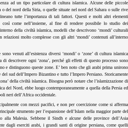
enza ad un tipo particolare di cultura islamica. Alcune delle piccole
 o del nord della Siria, o quelle situate nel nord del Sahara o sulle rive
neano tutte l’importanza di tali fattori. Questi e molti altri elementi
, così come nell’insieme, al fine di rendere possibile lo studio dei
l’interno della civiltà islamica, modelli che descrivono ‘mondi’ culturali
con relazioni molto complesse con gli altri ‘mondi’ contenuti all’interno
le sono venuti all’esistenza diversi ‘mondi’ o ‘zone’ di cultura islamica
 di descrivere ogni ‘zona’, perché gli effetti di questo processo sono
cono e distinguono queste zone. E’ ben noto che gli arabi prima unirono
e del sud dell’Impero Bizantino e tutto l’Impero Persiano. Storicamente
zona’ della civiltà islamica. Bisogna però notare che l’islamizzazione di
rica del Nord, ebbe luogo contemporaneamente a quella della Persia ed
li neri dell’Africa occidentale.
cipalmente con mezzi pacifici, e non per coercizione come si afferma
principale strumento per l’espansione dell’Islam nella maggior parte del
fino alla Malesia. Sebbene il Sindh e alcune delle province dell’Asia
e dagli eserciti arabi, i grandi santi di origine persiana, come quelli