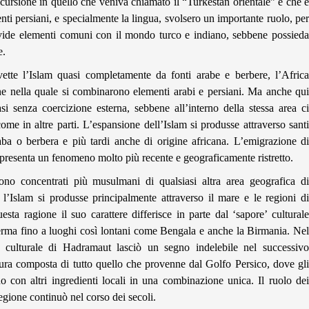
cursione in quello che veniva chiamato il “Turkestan orientale” e che è
ti persiani, e specialmente la lingua, svolsero un importante ruolo, per
divide elementi comuni con il mondo turco e indiano, sebbene possieda
e.
ette l’Islam quasi completamente da fonti arabe e berbere, l’Africa
ne nella quale si combinarono elementi arabi e persiani. Ma anche qui
i senza coercizione esterna, sebbene all’interno della stessa area ci
come in altre parti. L’espansione dell’Islam si produsse attraverso santi
aba o berbera e più tardi anche di origine africana. L’emigrazione di
presenta un fenomeno molto più recente e geograficamente ristretto.
ono concentrati più musulmani di qualsiasi altra area geografica di
 l’Islam si produsse principalmente attraverso il mare e le regioni di
ta ragione il suo carattere differisce in parte dal ‘sapore’ culturale
 ferma fino a luoghi così lontani come Bengala e anche la Birmania. Nel
 culturale di Hadramaut lasciò un segno indelebile nel successivo
tura composta di tutto quello che provenne dal Golfo Persico, dove gli
o con altri ingredienti locali in una combinazione unica. Il ruolo dei
egione continuò nel corso dei secoli.