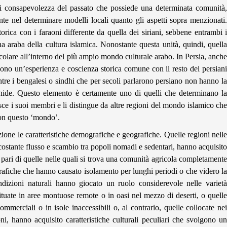
di consapevolezza del passato che possiede una determinata comunità,
nte nel determinare modelli locali quanto gli aspetti sopra menzionati.
orica con i faraoni differente da quella dei siriani, sebbene entrambi i
araba della cultura islamica. Nonostante questa unità, quindi, quella
icolare all’interno del più ampio mondo culturale arabo. In Persia, anche
ono un’esperienza e coscienza storica comune con il resto dei persiani
tre i bengalesi o sindhi che per secoli parlarono persiano non hanno la
nide. Questo elemento è certamente uno di quelli che determinano la
isce i suoi membri e li distingue da altre regioni del mondo islamico che
con questo ‘mondo’.
zione le caratteristiche demografiche e geografiche. Quelle regioni nelle
n costante flusso e scambio tra popoli nomadi e sedentari, hanno acquisito
l pari di quelle nelle quali si trova una comunità agricola completamente
ografiche che hanno causato isolamento per lunghi periodi o che videro la
ondizioni naturali hanno giocato un ruolo considerevole nelle varietà
situate in aree montuose remote o in oasi nel mezzo di deserti, o quelle
commerciali o in isole inaccessibili o, al contrario, quelle collocate nei
i, hanno acquisito caratteristiche culturali peculiari che svolgono un