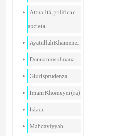
Attualità, politica e
società
Ayatullah Khamenei
Donna musulmana
Giurisprudenza
Imam Khomeyni (ra)
Islam
Mahdaviyyah