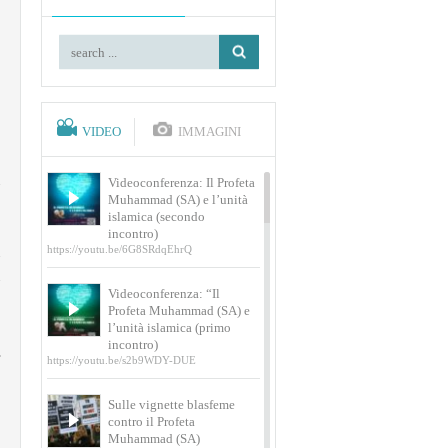
a
e
e
VIDEO
IMMAGINI
Videoconferenza: Il Profeta
Muhammad (SA) e l’unità
islamica (secondo
incontro)
https://youtu.be/6G8SRdqEhrQ
Videoconferenza: “Il
Profeta Muhammad (SA) e
l’unità islamica (primo
incontro)
https://youtu.be/s2b9WDY-DUE
Sulle vignette blasfeme
contro il Profeta
Muhammad (SA)