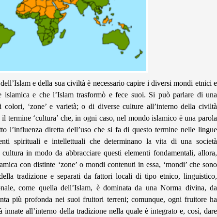
dell’Islam e della sua civiltà è necessario capire i diversi mondi etnici e
one islamica e che l’Islam trasformò e fece suoi. Si può parlare di una
 colori, ‘zone’ e varietà; o di diverse culture all’interno della civiltà
 il termine ‘cultura’ che, in ogni caso, nel mondo islamico è una parola
tto l’influenza diretta dell’uso che si fa di questo termine nelle lingue
nti spirituali e intellettuali che determinano la vita di una società
 cultura in modo da abbracciare questi elementi fondamentali, allora,
slamica con distinte ‘zone’ o mondi contenuti in essa, ‘mondi’ che sono
ella tradizione e separati da fattori locali di tipo etnico, linguistico,
zionale, come quella dell’Islam, è dominata da una Norma divina, da
nta più profonda nei suoi fruitori terreni; comunque, ogni fruitore ha
tà innate all’interno della tradizione nella quale è integrato e, così, dare