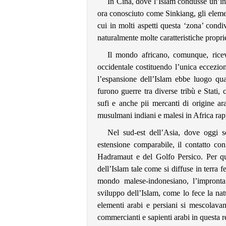
In Cina, dove l’Islam condusse un’in
ora conosciuto come Sinkiang, gli elemen
cui in molti aspetti questa ‘zona’ con
naturalmente molte caratteristiche propri
Il mondo africano, comunque, ricev
occidentale costituendo l’unica eccezio
l’espansione dell’Islam ebbe luogo quas
furono guerre tra diverse tribù e Stati, 
sufi e anche pii mercanti di origine ar
musulmani indiani e malesi in Africa rap
Nel sud-est dell’Asia, dove oggi s
estensione comparabile, il contatto con
Hadramaut e del Golfo Persico. Per ques
dell’Islam tale come si diffuse in terra
mondo malese-indonesiano, l’impronta
sviluppo dell’Islam, come lo fece la na
elementi arabi e persiani si mescolavan
commercianti e sapienti arabi in questa r