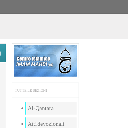
TUTTE LE SEZIONI
Al-Qantara
Atti devozionali