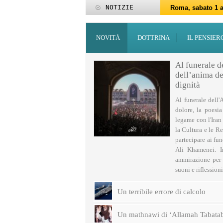
NOTIZIE
Roma, sabato 1 a
Roma, 15-25 giu
Roma, sabato 6 g
27 maggio: Eid al
‘Id al-Fitr sarà 
ZAKATUL-FITR 14
Programmi per la
I programmi del
Domani giovedì 
Roma, sabato 14 
NOVITÀ
DOTTRINA
IL PENSIER
Al funerale d
dell’anima del
dignità
Al funerale dell'
dolore, la poesi
legame con l'Iran
la Cultura e le Re
partecipare ai fu
Ali Khamenei. I
ammirazione per q
suoni e riflessioni 
Un terribile errore di calcolo
Un mathnawi di ‘Allamah Tabatab