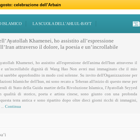
gosto: celebrazione dell’Arbain
gno: programmi per il mese di Muharram
iugno: Eid al-Ghadir
-Adha (Festa del Sacrificio)
sabato 21 marzo
47 – 2026
 notte di Qadr a Roma
 Centro Islamico Imam Mahdi di Roma per il Ramadan
19 febbraio primo giorno di Ramadan
febbraio: docufilm “Rivoluzione”
O ISLAMICO
LA SCUOLA DELL’AHLUL-BAYT
ell’Ayatollah Khamenei, ho assistito all’espressione
l’Iran attraverso il dolore, la poesia e un’incrollabile
Ayatollah Khamenei, ho assistito all'espressione dell'anima dell'Iran attraverso il
a e un'incrollabile dignità di Wang Hao Non avrei mai immaginato che il mio
 si sarebbe approfondito in modo così solenne. Su invito dell'Organizzazione per
lazioni Islamiche dell'Iran, mi sono recato a Teheran all'inizio di questo mese per
nerali di Stato della Guida martire della Rivoluzione Islamica, l'Ayatollah Seyyed
n qualità di storico, poeta e artista cinese, sono giunto con una profonda
uesta terra antica e sono ripartito dopo oltre dieci giorni ricchi di immagini,
...
Continua
a’i