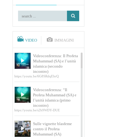
VIDEO
IMMAGINI
Videoconferenza: Il Profeta
Muhammad (SA) e l’unità
islamica (secondo
incontro)
https://youtu.be/6G8SRdqEhrQ
Videoconferenza: “Il
Profeta Muhammad (SA) e
l’unità islamica (primo
incontro)
https://youtu.be/s2b9WDY-DUE
Sulle vignette blasfeme
contro il Profeta
Muhammad (SA)