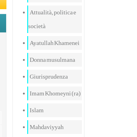
Attualità, politica e
società
Ayatullah Khamenei
Donna musulmana
Giurisprudenza
Imam Khomeyni (ra)
Islam
Mahdaviyyah