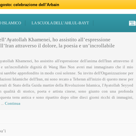
gosto: celebrazione dell’Arbain
gno: programmi per il mese di Muharram
iugno: Eid al-Ghadir
-Adha (Festa del Sacrificio)
sabato 21 marzo
47 – 2026
 notte di Qadr a Roma
 Centro Islamico Imam Mahdi di Roma per il Ramadan
19 febbraio primo giorno di Ramadan
febbraio: docufilm “Rivoluzione”
O ISLAMICO
LA SCUOLA DELL’AHLUL-BAYT
ell’Ayatollah Khamenei, ho assistito all’espressione
l’Iran attraverso il dolore, la poesia e un’incrollabile
Ayatollah Khamenei, ho assistito all'espressione dell'anima dell'Iran attraverso il
a e un'incrollabile dignità di Wang Hao Non avrei mai immaginato che il mio
 si sarebbe approfondito in modo così solenne. Su invito dell'Organizzazione per
lazioni Islamiche dell'Iran, mi sono recato a Teheran all'inizio di questo mese per
nerali di Stato della Guida martire della Rivoluzione Islamica, l'Ayatollah Seyyed
n qualità di storico, poeta e artista cinese, sono giunto con una profonda
uesta terra antica e sono ripartito dopo oltre dieci giorni ricchi di immagini,
...
Continua
a’i