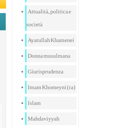
Attualità, politica e
società
Ayatullah Khamenei
Donna musulmana
Giurisprudenza
Imam Khomeyni (ra)
Islam
Mahdaviyyah