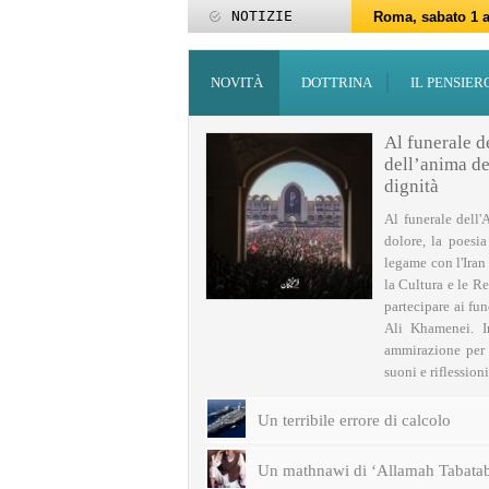
NOTIZIE
Roma, sabato 1 a
Roma, 15-25 giu
Roma, sabato 6 g
27 maggio: Eid al
‘Id al-Fitr sarà 
ZAKATUL-FITR 14
Programmi per la
I programmi del
Domani giovedì 
Roma, sabato 14 
NOVITÀ
DOTTRINA
IL PENSIER
Al funerale d
dell’anima del
dignità
Al funerale dell'
dolore, la poesi
legame con l'Iran
la Cultura e le Re
partecipare ai fu
Ali Khamenei. I
ammirazione per q
suoni e riflessioni 
Un terribile errore di calcolo
Un mathnawi di ‘Allamah Tabatab