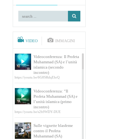
VIDEO
IMMAGINI
Videoconferenza: Il Profeta
Muhammad (SA) e l’unità
islamica (secondo
incontro)
https://youtu.be/6G8SRdqEhrQ
Videoconferenza: “Il
Profeta Muhammad (SA) e
l’unità islamica (primo
incontro)
https://youtu.be/s2b9WDY-DUE
Sulle vignette blasfeme
contro il Profeta
Muhammad (SA)