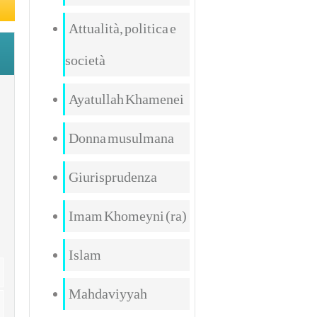
Attualità, politica e
società
Ayatullah Khamenei
Donna musulmana
Giurisprudenza
Imam Khomeyni (ra)
Islam
Mahdaviyyah