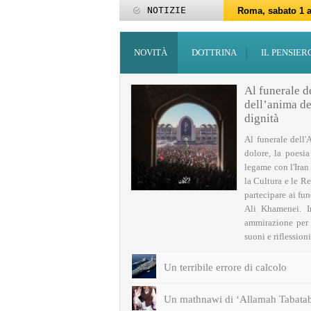
NOTIZIE
Roma, sabato 1 a
Roma, 15-25 giu
Roma, sabato 6 g
27 maggio: Eid al
‘Id al-Fitr sarà 
ZAKATUL-FITR 14
Programmi per la
I programmi del
Domani giovedì 
Roma, sabato 14 
NOVITÀ
DOTTRINA
IL PENSIER
Al funerale d
dell’anima del
dignità
Al funerale dell'
dolore, la poesi
legame con l'Iran
la Cultura e le Re
partecipare ai fu
Ali Khamenei. I
ammirazione per q
suoni e riflessioni 
Un terribile errore di calcolo
Un mathnawi di ‘Allamah Tabatab