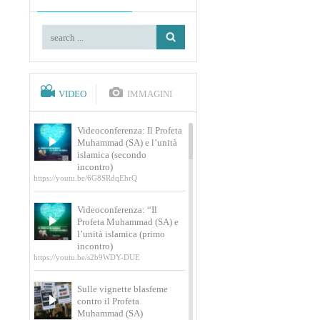
VIDEO
IMMAGINI
Videoconferenza: Il Profeta
Muhammad (SA) e l’unità
islamica (secondo
incontro)
https://youtu.be/6G8SRdqEhrQ
Videoconferenza: “Il
Profeta Muhammad (SA) e
l’unità islamica (primo
incontro)
https://youtu.be/s2b9WDY-DUE
Sulle vignette blasfeme
contro il Profeta
Muhammad (SA)