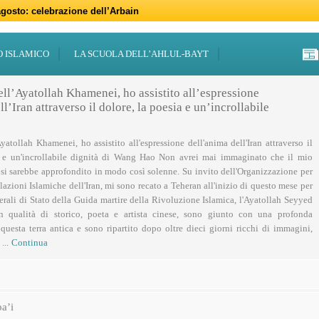
gosto: celebrazione dell’Arbain
gno: programmi per il mese di Muharram
iugno: Eid al-Ghadir
-Adha (Festa del Sacrificio)
sabato 21 marzo
47 – 2026
 notte di Qadr a Roma
 Centro Islamico Imam Mahdi di Roma per il Ramadan
19 febbraio primo giorno di Ramadan
febbraio: docufilm “Rivoluzione”
O ISLAMICO
LA SCUOLA DELL’AHLUL-BAYT
ell’Ayatollah Khamenei, ho assistito all’espressione
l’Iran attraverso il dolore, la poesia e un’incrollabile
Ayatollah Khamenei, ho assistito all'espressione dell'anima dell'Iran attraverso il
a e un'incrollabile dignità di Wang Hao Non avrei mai immaginato che il mio
 si sarebbe approfondito in modo così solenne. Su invito dell'Organizzazione per
lazioni Islamiche dell'Iran, mi sono recato a Teheran all'inizio di questo mese per
nerali di Stato della Guida martire della Rivoluzione Islamica, l'Ayatollah Seyyed
n qualità di storico, poeta e artista cinese, sono giunto con una profonda
uesta terra antica e sono ripartito dopo oltre dieci giorni ricchi di immagini,
...
Continua
a’i