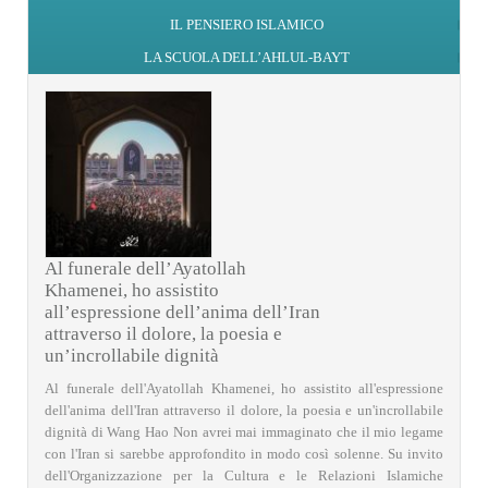
IL PENSIERO ISLAMICO
LA SCUOLA DELL’AHLUL-BAYT
Al funerale dell’Ayatollah
Khamenei, ho assistito
all’espressione dell’anima dell’Iran
attraverso il dolore, la poesia e
un’incrollabile dignità
Al funerale dell'Ayatollah Khamenei, ho assistito all'espressione
dell'anima dell'Iran attraverso il dolore, la poesia e un'incrollabile
dignità di Wang Hao Non avrei mai immaginato che il mio legame
con l'Iran si sarebbe approfondito in modo così solenne. Su invito
dell'Organizzazione per la Cultura e le Relazioni Islamiche