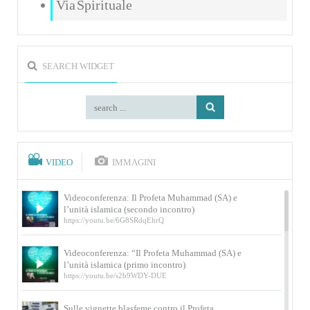
Via Spirituale
SEARCH WIDGET
VIDEO
IMMAGINI
Videoconferenza: Il Profeta Muhammad (SA) e
l’unità islamica (secondo incontro)
https://youtu.be/6G8SRdqEhrQ
Videoconferenza: “Il Profeta Muhammad (SA) e
l’unità islamica (primo incontro)
https://youtu.be/s2b9WDY-DUE
Sulle vignette blasfeme contro il Profeta