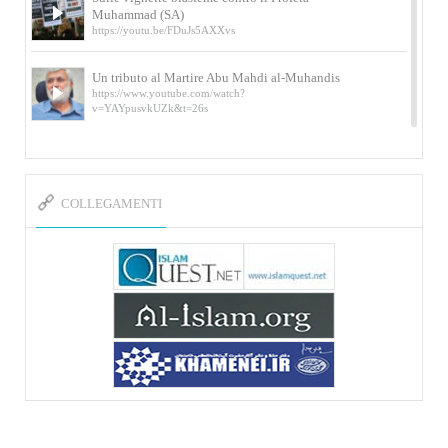
Muhammad (SA)
https://youtu.be/FDuJs5AXXvs
Un tributo al Martire Abu Mahdi al-Muhandis
https://www.youtube.com/watch?
v=YAYpusvkUZk&t=26s
L’Abluzione rituale (wudu) secondo l’Imam Alì
e l’Imam Khomeini
https://www.youtube.com/watch?v=p3sOpOgK7cU
COLLEGAMENTI
I ricordi dell’incontro con Qassem Soleimani
della figlia di un martire
https://www.youtube.com/watch?
v=-5nPSxbf9l0&t=103s
Sheykh Abbas Di Palma sui martiri Qassem
Soleimani e Abu Mahdi Al-Muhandis
https://youtu.be/Y6SIP2PIht4 Video del discorso tenuto
dallo Sheykh Abbas Di Palma in ...
Mostra d’arte di Hassan Rouholamin
Roma, Mostra delle opere inedite su «Ashura» intitolata