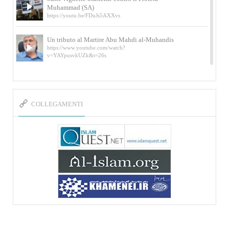
Muhammad (SA)
https://youtu.be/FDuJs5AXXvs
Un tributo al Martire Abu Mahdi al-Muhandis
https://www.youtube.com/watch?
v=YAYpusvkUZk&t=26s
L’Abluzione rituale (wudu) secondo l’Imam Alì
e l’Imam Khomeini
https://www.youtube.com/watch?v=p3sOpOgK7cU
COLLEGAMENTI
I ricordi dell’incontro con Qassem Soleimani
della figlia di un martire
https://www.youtube.com/watch?
v=-5nPSxbf9l0&t=103s
Sheykh Abbas Di Palma sui martiri Qassem
Soleimani e Abu Mahdi Al-Muhandis
https://youtu.be/Y6SIP2PIht4 Video del discorso tenuto
dallo Sheykh Abbas Di Palma in ...
Mostra d’arte di Hassan Rouholamin
Roma, Mostra delle opere inedite su «Ashura» intitolata