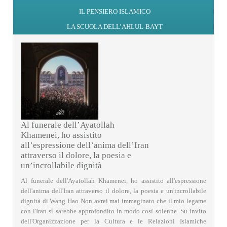
IL PENSIERO ISLAMICO
LA SCUOLA DELL’AHLUL-BAYT
Al funerale dell’Ayatollah
Khamenei, ho assistito
all’espressione dell’anima dell’Iran
attraverso il dolore, la poesia e
un’incrollabile dignità
Al funerale dell'Ayatollah Khamenei, ho assistito all'espressione
dell'anima dell'Iran attraverso il dolore, la poesia e un'incrollabile
dignità di Wang Hao Non avrei mai immaginato che il mio legame
con l'Iran si sarebbe approfondito in modo così solenne. Su invito
dell'Organizzazione per la Cultura e le Relazioni Islamiche