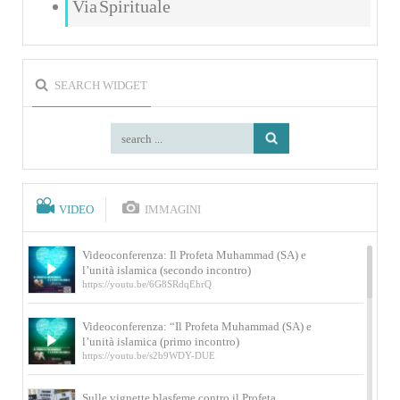
Via Spirituale
SEARCH WIDGET
VIDEO
IMMAGINI
Videoconferenza: Il Profeta Muhammad (SA) e
l’unità islamica (secondo incontro)
https://youtu.be/6G8SRdqEhrQ
Videoconferenza: “Il Profeta Muhammad (SA) e
l’unità islamica (primo incontro)
https://youtu.be/s2b9WDY-DUE
Sulle vignette blasfeme contro il Profeta