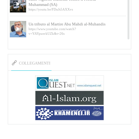
Muhammad (SA)
https://youtu.be/FDuJs5AXXvs
Un tributo al Martire Abu Mahdi al-Muhandis
https://www.youtube.com/watch?
v=YAYpusvkUZk&t=26s
L’Abluzione rituale (wudu) secondo l’Imam Alì
e l’Imam Khomeini
https://www.youtube.com/watch?v=p3sOpOgK7cU
COLLEGAMENTI
I ricordi dell’incontro con Qassem Soleimani
della figlia di un martire
https://www.youtube.com/watch?
v=-5nPSxbf9l0&t=103s
Sheykh Abbas Di Palma sui martiri Qassem
Soleimani e Abu Mahdi Al-Muhandis
https://youtu.be/Y6SIP2PIht4 Video del discorso tenuto
dallo Sheykh Abbas Di Palma in ...
Mostra d’arte di Hassan Rouholamin
Roma, Mostra delle opere inedite su «Ashura» intitolata