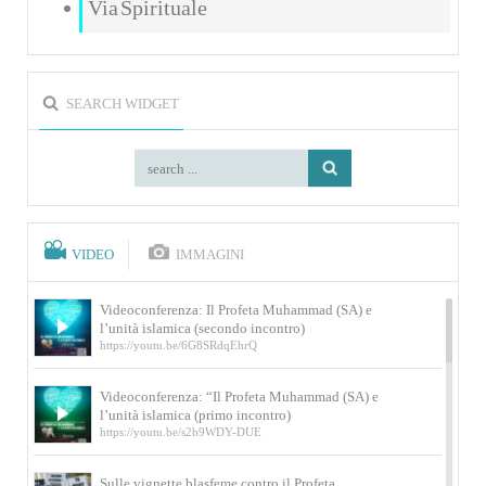
Via Spirituale
SEARCH WIDGET
VIDEO
IMMAGINI
Videoconferenza: Il Profeta Muhammad (SA) e
l’unità islamica (secondo incontro)
https://youtu.be/6G8SRdqEhrQ
Videoconferenza: “Il Profeta Muhammad (SA) e
l’unità islamica (primo incontro)
https://youtu.be/s2b9WDY-DUE
Sulle vignette blasfeme contro il Profeta