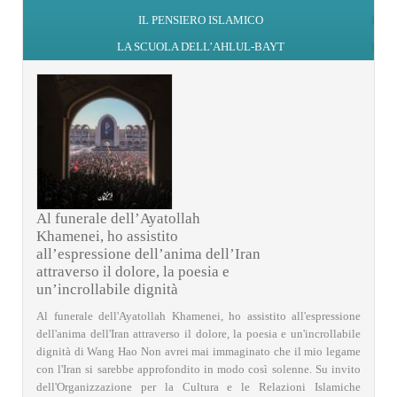
IL PENSIERO ISLAMICO
LA SCUOLA DELL’AHLUL-BAYT
Al funerale dell’Ayatollah
Khamenei, ho assistito
all’espressione dell’anima dell’Iran
attraverso il dolore, la poesia e
un’incrollabile dignità
Al funerale dell'Ayatollah Khamenei, ho assistito all'espressione
dell'anima dell'Iran attraverso il dolore, la poesia e un'incrollabile
dignità di Wang Hao Non avrei mai immaginato che il mio legame
con l'Iran si sarebbe approfondito in modo così solenne. Su invito
dell'Organizzazione per la Cultura e le Relazioni Islamiche