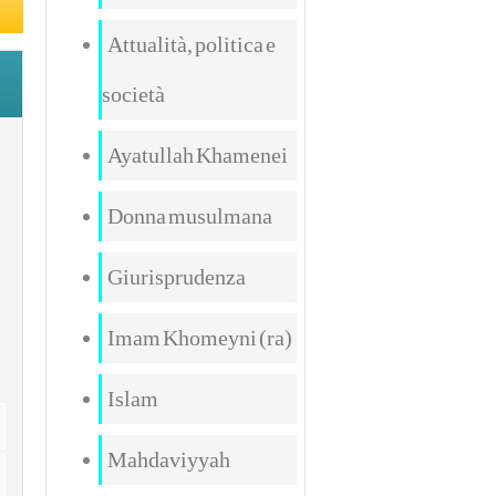
Attualità, politica e
società
Ayatullah Khamenei
Donna musulmana
Giurisprudenza
Imam Khomeyni (ra)
Islam
Mahdaviyyah