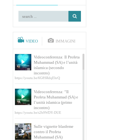
VIDEO
IMMAGINI
Videoconferenza: Il Profeta
Muhammad (SA) e l’unità
islamica (secondo
incontro)
https://youtu.be/6G8SRdqEhrQ
Videoconferenza: “Il
Profeta Muhammad (SA) e
l’unità islamica (primo
incontro)
https://youtu.be/s2b9WDY-DUE
Sulle vignette blasfeme
contro il Profeta
Muhammad (SA)