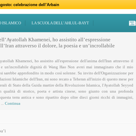
gosto: celebrazione dell’Arbain
gno: programmi per il mese di Muharram
iugno: Eid al-Ghadir
-Adha (Festa del Sacrificio)
sabato 21 marzo
47 – 2026
 notte di Qadr a Roma
 Centro Islamico Imam Mahdi di Roma per il Ramadan
19 febbraio primo giorno di Ramadan
febbraio: docufilm “Rivoluzione”
O ISLAMICO
LA SCUOLA DELL’AHLUL-BAYT
ell’Ayatollah Khamenei, ho assistito all’espressione
l’Iran attraverso il dolore, la poesia e un’incrollabile
Ayatollah Khamenei, ho assistito all'espressione dell'anima dell'Iran attraverso il
a e un'incrollabile dignità di Wang Hao Non avrei mai immaginato che il mio
 si sarebbe approfondito in modo così solenne. Su invito dell'Organizzazione per
lazioni Islamiche dell'Iran, mi sono recato a Teheran all'inizio di questo mese per
nerali di Stato della Guida martire della Rivoluzione Islamica, l'Ayatollah Seyyed
n qualità di storico, poeta e artista cinese, sono giunto con una profonda
uesta terra antica e sono ripartito dopo oltre dieci giorni ricchi di immagini,
...
Continua
a’i