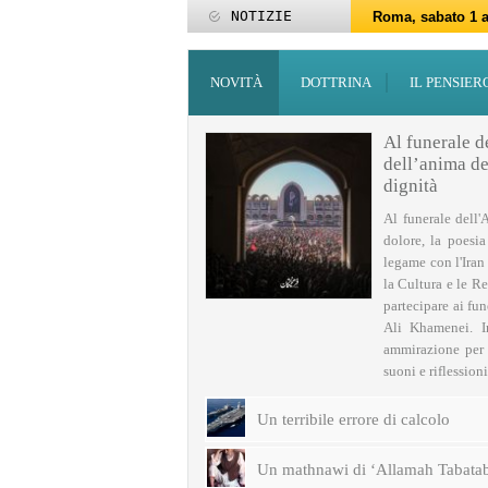
NOTIZIE
Roma, sabato 1 a
Roma, 15-25 giu
Roma, sabato 6 g
27 maggio: Eid al
‘Id al-Fitr sarà 
ZAKATUL-FITR 14
Programmi per la
I programmi del
Domani giovedì 
Roma, sabato 14 
NOVITÀ
DOTTRINA
IL PENSIER
Al funerale d
dell’anima del
dignità
Al funerale dell'
dolore, la poesi
legame con l'Iran
la Cultura e le Re
partecipare ai fu
Ali Khamenei. I
ammirazione per q
suoni e riflessioni 
Un terribile errore di calcolo
Un mathnawi di ‘Allamah Tabatab