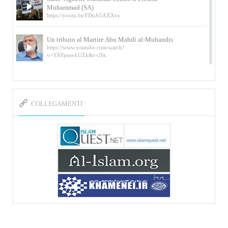
Muhammad (SA)
https://youtu.be/FDuJs5AXXvs
Un tributo al Martire Abu Mahdi al-Muhandis
https://www.youtube.com/watch?
v=YAYpusvkUZk&t=26s
L’Abluzione rituale (wudu) secondo l’Imam Alì
e l’Imam Khomeini
https://www.youtube.com/watch?v=p3sOpOgK7cU
COLLEGAMENTI
I ricordi dell’incontro con Qassem Soleimani
della figlia di un martire
https://www.youtube.com/watch?
v=-5nPSxbf9l0&t=103s
Sheykh Abbas Di Palma sui martiri Qassem
Soleimani e Abu Mahdi Al-Muhandis
https://youtu.be/Y6SIP2PIht4 Video del discorso tenuto
dallo Sheykh Abbas Di Palma in ...
Mostra d’arte di Hassan Rouholamin
Roma, Mostra delle opere inedite su «Ashura» intitolata