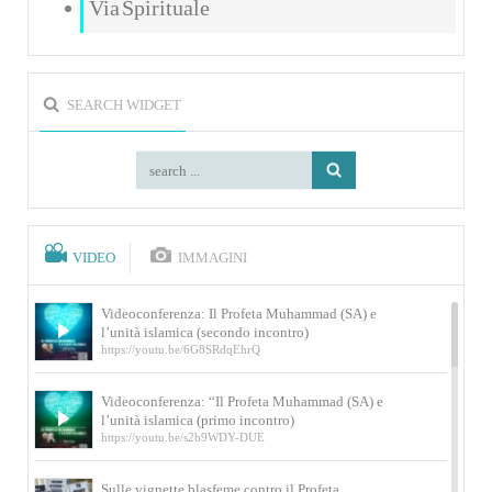
Via Spirituale
SEARCH WIDGET
VIDEO
IMMAGINI
Videoconferenza: Il Profeta Muhammad (SA) e
l’unità islamica (secondo incontro)
https://youtu.be/6G8SRdqEhrQ
Videoconferenza: “Il Profeta Muhammad (SA) e
l’unità islamica (primo incontro)
https://youtu.be/s2b9WDY-DUE
Sulle vignette blasfeme contro il Profeta