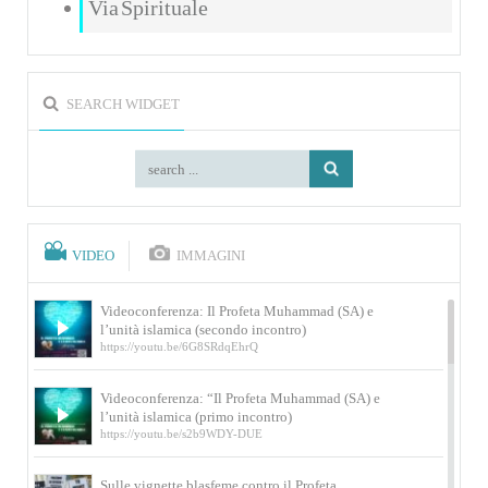
Via Spirituale
SEARCH WIDGET
VIDEO
IMMAGINI
Videoconferenza: Il Profeta Muhammad (SA) e
l’unità islamica (secondo incontro)
https://youtu.be/6G8SRdqEhrQ
Videoconferenza: “Il Profeta Muhammad (SA) e
l’unità islamica (primo incontro)
https://youtu.be/s2b9WDY-DUE
Sulle vignette blasfeme contro il Profeta