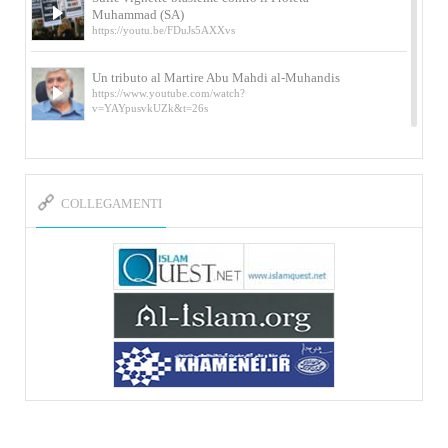
Muhammad (SA)
https://youtu.be/FDuJs5AXXvs
Un tributo al Martire Abu Mahdi al-Muhandis
https://www.youtube.com/watch?
v=YAYpusvkUZk&t=26s
L’Abluzione rituale (wudu) secondo l’Imam Alì
e l’Imam Khomeini
https://www.youtube.com/watch?v=p3sOpOgK7cU
COLLEGAMENTI
I ricordi dell’incontro con Qassem Soleimani
della figlia di un martire
https://www.youtube.com/watch?
v=-5nPSxbf9l0&t=103s
Sheykh Abbas Di Palma sui martiri Qassem
Soleimani e Abu Mahdi Al-Muhandis
https://youtu.be/Y6SIP2PIht4 Video del discorso tenuto
dallo Sheykh Abbas Di Palma in ...
Mostra d’arte di Hassan Rouholamin
Roma, Mostra delle opere inedite su «Ashura» intitolata