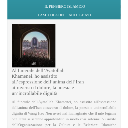
IL PENSIERO ISLAMICO
LA SCUOLA DELL’AHLUL-BAYT
Al funerale dell’Ayatollah
Khamenei, ho assistito
all’espressione dell’anima dell’Iran
attraverso il dolore, la poesia e
un’incrollabile dignità
Al funerale dell'Ayatollah Khamenei, ho assistito all'espressione
dell'anima dell'Iran attraverso il dolore, la poesia e un'incrollabile
dignità di Wang Hao Non avrei mai immaginato che il mio legame
con l'Iran si sarebbe approfondito in modo così solenne. Su invito
dell'Organizzazione per la Cultura e le Relazioni Islamiche