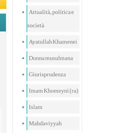
Attualità, politica e
società
Ayatullah Khamenei
Donna musulmana
Giurisprudenza
Imam Khomeyni (ra)
Islam
Mahdaviyyah