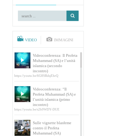
VIDEO
IMMAGINI
Videoconferenza: Il Profeta
Muhammad (SA) e l’unità
islamica (secondo
incontro)
https://youtu.be/6G8SRdqEhrQ
Videoconferenza: “Il
Profeta Muhammad (SA) e
l’unità islamica (primo
incontro)
https://youtu.be/s2b9WDY-DUE
Sulle vignette blasfeme
contro il Profeta
Muhammad (SA)