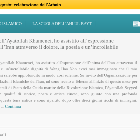
gosto: celebrazione dell’Arbain
gno: programmi per il mese di Muharram
iugno: Eid al-Ghadir
-Adha (Festa del Sacrificio)
sabato 21 marzo
47 – 2026
 notte di Qadr a Roma
 Centro Islamico Imam Mahdi di Roma per il Ramadan
19 febbraio primo giorno di Ramadan
febbraio: docufilm “Rivoluzione”
O ISLAMICO
LA SCUOLA DELL’AHLUL-BAYT
ell’Ayatollah Khamenei, ho assistito all’espressione
l’Iran attraverso il dolore, la poesia e un’incrollabile
Ayatollah Khamenei, ho assistito all'espressione dell'anima dell'Iran attraverso il
a e un'incrollabile dignità di Wang Hao Non avrei mai immaginato che il mio
 si sarebbe approfondito in modo così solenne. Su invito dell'Organizzazione per
lazioni Islamiche dell'Iran, mi sono recato a Teheran all'inizio di questo mese per
nerali di Stato della Guida martire della Rivoluzione Islamica, l'Ayatollah Seyyed
n qualità di storico, poeta e artista cinese, sono giunto con una profonda
uesta terra antica e sono ripartito dopo oltre dieci giorni ricchi di immagini,
...
Continua
a’i