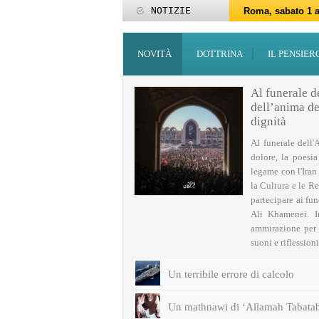
NOTIZIE
Roma, sabato 1 a
Roma, 15-25 giu
Roma, sabato 6 g
27 maggio: Eid al
‘Id al-Fitr sarà 
ZAKATUL-FITR 14
Programmi per la
I programmi del
Domani giovedì 
Roma, sabato 14 
NOVITÀ
DOTTRINA
IL PENSIER
Al funerale d
dell’anima del
dignità
Al funerale dell'
dolore, la poesi
legame con l'Iran
la Cultura e le Re
partecipare ai fu
Ali Khamenei. I
ammirazione per q
suoni e riflessioni 
Un terribile errore di calcolo
Un mathnawi di ‘Allamah Tabatab