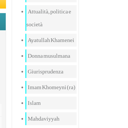
Attualità, politica e
società
Ayatullah Khamenei
Donna musulmana
Giurisprudenza
Imam Khomeyni (ra)
Islam
Mahdaviyyah