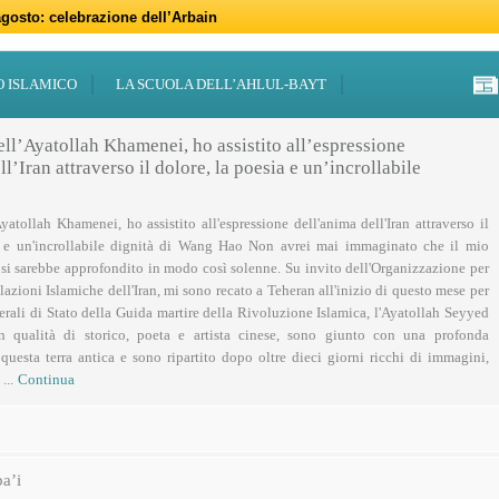
gosto: celebrazione dell’Arbain
gno: programmi per il mese di Muharram
iugno: Eid al-Ghadir
-Adha (Festa del Sacrificio)
sabato 21 marzo
47 – 2026
 notte di Qadr a Roma
 Centro Islamico Imam Mahdi di Roma per il Ramadan
19 febbraio primo giorno di Ramadan
febbraio: docufilm “Rivoluzione”
O ISLAMICO
LA SCUOLA DELL’AHLUL-BAYT
ell’Ayatollah Khamenei, ho assistito all’espressione
l’Iran attraverso il dolore, la poesia e un’incrollabile
Ayatollah Khamenei, ho assistito all'espressione dell'anima dell'Iran attraverso il
a e un'incrollabile dignità di Wang Hao Non avrei mai immaginato che il mio
 si sarebbe approfondito in modo così solenne. Su invito dell'Organizzazione per
lazioni Islamiche dell'Iran, mi sono recato a Teheran all'inizio di questo mese per
nerali di Stato della Guida martire della Rivoluzione Islamica, l'Ayatollah Seyyed
n qualità di storico, poeta e artista cinese, sono giunto con una profonda
uesta terra antica e sono ripartito dopo oltre dieci giorni ricchi di immagini,
...
Continua
a’i