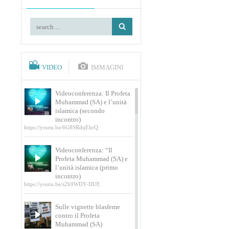
VIDEO
IMMAGINI
Videoconferenza: Il Profeta
Muhammad (SA) e l’unità
islamica (secondo
incontro)
https://youtu.be/6G8SRdqEhrQ
Videoconferenza: “Il
Profeta Muhammad (SA) e
l’unità islamica (primo
incontro)
https://youtu.be/s2b9WDY-DUE
Sulle vignette blasfeme
contro il Profeta
Muhammad (SA)