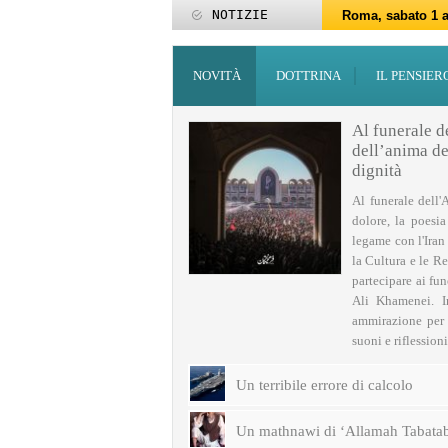
NOTIZIE
Roma, sabato 1 a
Roma, 15-25 giu
Roma, sabato 6 g
27 maggio: Eid al
‘Id al-Fitr sarà 
ZAKATUL-FITR 14
Programmi per la
I programmi del
Domani giovedì 
Roma, sabato 14 
NOVITÀ
DOTTRINA
IL PENSIER
Al funerale d
dell’anima del
dignità
Al funerale dell'
dolore, la poesi
legame con l'Iran
la Cultura e le Re
partecipare ai fu
Ali Khamenei. I
ammirazione per q
suoni e riflessioni 
Un terribile errore di calcolo
Un mathnawi di ‘Allamah Tabatab