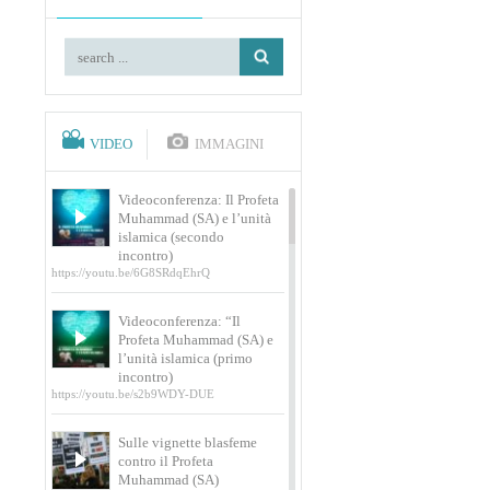
VIDEO
IMMAGINI
Videoconferenza: Il Profeta
Muhammad (SA) e l’unità
islamica (secondo
incontro)
https://youtu.be/6G8SRdqEhrQ
Videoconferenza: “Il
Profeta Muhammad (SA) e
l’unità islamica (primo
incontro)
https://youtu.be/s2b9WDY-DUE
Sulle vignette blasfeme
contro il Profeta
Muhammad (SA)