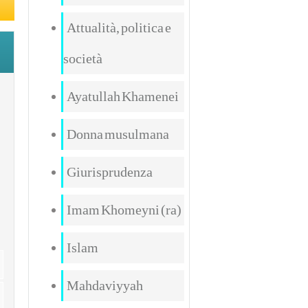
Attualità, politica e
società
Ayatullah Khamenei
Donna musulmana
Giurisprudenza
Imam Khomeyni (ra)
Islam
Mahdaviyyah