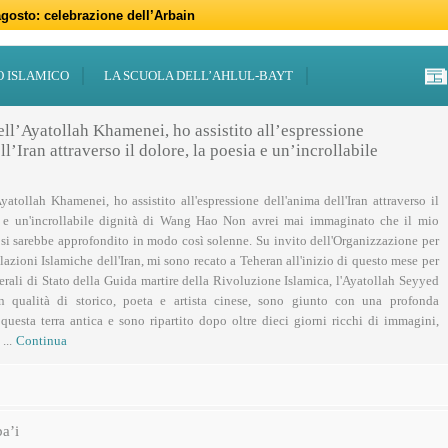
gosto: celebrazione dell’Arbain
gno: programmi per il mese di Muharram
iugno: Eid al-Ghadir
-Adha (Festa del Sacrificio)
sabato 21 marzo
47 – 2026
 notte di Qadr a Roma
 Centro Islamico Imam Mahdi di Roma per il Ramadan
19 febbraio primo giorno di Ramadan
febbraio: docufilm “Rivoluzione”
O ISLAMICO
LA SCUOLA DELL’AHLUL-BAYT
ell’Ayatollah Khamenei, ho assistito all’espressione
l’Iran attraverso il dolore, la poesia e un’incrollabile
Ayatollah Khamenei, ho assistito all'espressione dell'anima dell'Iran attraverso il
a e un'incrollabile dignità di Wang Hao Non avrei mai immaginato che il mio
 si sarebbe approfondito in modo così solenne. Su invito dell'Organizzazione per
lazioni Islamiche dell'Iran, mi sono recato a Teheran all'inizio di questo mese per
nerali di Stato della Guida martire della Rivoluzione Islamica, l'Ayatollah Seyyed
n qualità di storico, poeta e artista cinese, sono giunto con una profonda
uesta terra antica e sono ripartito dopo oltre dieci giorni ricchi di immagini,
...
Continua
a’i