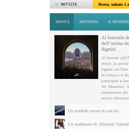
NOTIZIE
Roma, sabato 1 a
Roma, 15-25 giu
Roma, sabato 6 g
27 maggio: Eid al
‘Id al-Fitr sarà 
ZAKATUL-FITR 14
Programmi per la
I programmi del
Domani giovedì 
Roma, sabato 14 
NOVITÀ
DOTTRINA
IL PENSIER
Al funerale d
dell’anima del
dignità
Al funerale dell'
dolore, la poesi
legame con l'Iran
la Cultura e le Re
partecipare ai fu
Ali Khamenei. I
ammirazione per q
suoni e riflessioni 
Un terribile errore di calcolo
Un mathnawi di ‘Allamah Tabatab