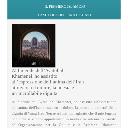
IL PENSIERO ISLAMICO
LA SCUOLA DELL’AHLUL-BAYT
Al funerale dell’Ayatollah
Khamenei, ho assistito
all’espressione dell’anima dell’Iran
attraverso il dolore, la poesia e
un’incrollabile dignità
Al funerale dell'Ayatollah Khamenei, ho assistito all'espressione
dell'anima dell'Iran attraverso il dolore, la poesia e un'incrollabile
dignità di Wang Hao Non avrei mai immaginato che il mio legame
con l'Iran si sarebbe approfondito in modo così solenne. Su invito
dell'Organizzazione per la Cultura e le Relazioni Islamiche