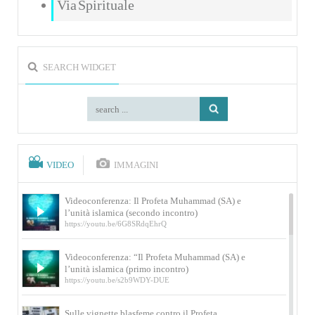
Via Spirituale
SEARCH WIDGET
VIDEO
IMMAGINI
Videoconferenza: Il Profeta Muhammad (SA) e
l’unità islamica (secondo incontro)
https://youtu.be/6G8SRdqEhrQ
Videoconferenza: “Il Profeta Muhammad (SA) e
l’unità islamica (primo incontro)
https://youtu.be/s2b9WDY-DUE
Sulle vignette blasfeme contro il Profeta