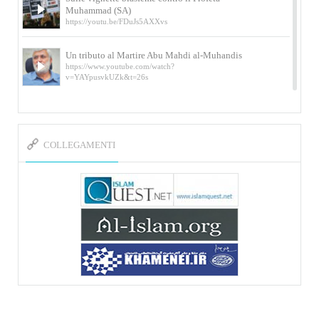
Muhammad (SA)
https://youtu.be/FDuJs5AXXvs
Un tributo al Martire Abu Mahdi al-Muhandis
https://www.youtube.com/watch?
v=YAYpusvkUZk&t=26s
L’Abluzione rituale (wudu) secondo l’Imam Alì
e l’Imam Khomeini
https://www.youtube.com/watch?v=p3sOpOgK7cU
COLLEGAMENTI
I ricordi dell’incontro con Qassem Soleimani
della figlia di un martire
https://www.youtube.com/watch?
v=-5nPSxbf9l0&t=103s
Sheykh Abbas Di Palma sui martiri Qassem
Soleimani e Abu Mahdi Al-Muhandis
https://youtu.be/Y6SIP2PIht4 Video del discorso tenuto
dallo Sheykh Abbas Di Palma in ...
Mostra d’arte di Hassan Rouholamin
Roma, Mostra delle opere inedite su «Ashura» intitolata