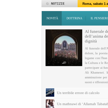
NOTIZIE
Roma, sabato 1 a
Roma, 15-25 giu
Roma, sabato 6 g
27 maggio: Eid al
‘Id al-Fitr sarà 
ZAKATUL-FITR 14
Programmi per la
I programmi del
Domani giovedì 
Roma, sabato 14 
NOVITÀ
DOTTRINA
IL PENSIER
Al funerale d
dell’anima del
dignità
Al funerale dell'
dolore, la poesi
legame con l'Iran
la Cultura e le Re
partecipare ai fu
Ali Khamenei. I
ammirazione per q
suoni e riflessioni 
Un terribile errore di calcolo
Un mathnawi di ‘Allamah Tabatab