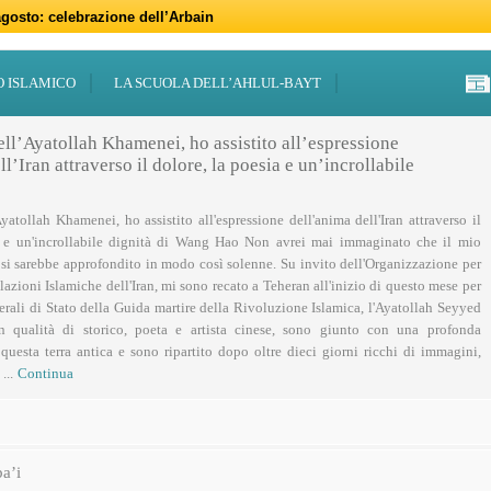
gosto: celebrazione dell’Arbain
gno: programmi per il mese di Muharram
iugno: Eid al-Ghadir
-Adha (Festa del Sacrificio)
sabato 21 marzo
47 – 2026
 notte di Qadr a Roma
 Centro Islamico Imam Mahdi di Roma per il Ramadan
19 febbraio primo giorno di Ramadan
febbraio: docufilm “Rivoluzione”
O ISLAMICO
LA SCUOLA DELL’AHLUL-BAYT
ell’Ayatollah Khamenei, ho assistito all’espressione
l’Iran attraverso il dolore, la poesia e un’incrollabile
Ayatollah Khamenei, ho assistito all'espressione dell'anima dell'Iran attraverso il
a e un'incrollabile dignità di Wang Hao Non avrei mai immaginato che il mio
 si sarebbe approfondito in modo così solenne. Su invito dell'Organizzazione per
lazioni Islamiche dell'Iran, mi sono recato a Teheran all'inizio di questo mese per
nerali di Stato della Guida martire della Rivoluzione Islamica, l'Ayatollah Seyyed
n qualità di storico, poeta e artista cinese, sono giunto con una profonda
uesta terra antica e sono ripartito dopo oltre dieci giorni ricchi di immagini,
...
Continua
a’i