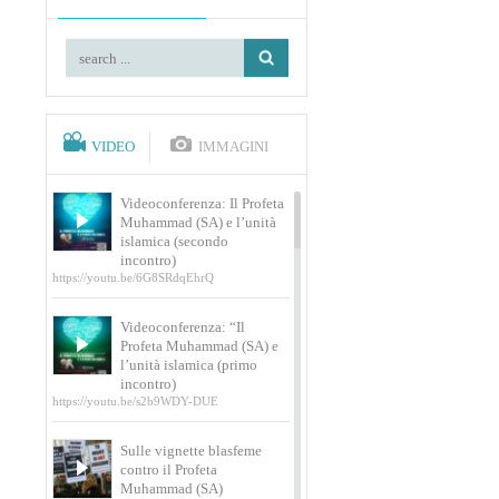
VIDEO
IMMAGINI
Videoconferenza: Il Profeta
Muhammad (SA) e l’unità
islamica (secondo
incontro)
https://youtu.be/6G8SRdqEhrQ
Videoconferenza: “Il
Profeta Muhammad (SA) e
l’unità islamica (primo
incontro)
https://youtu.be/s2b9WDY-DUE
Sulle vignette blasfeme
contro il Profeta
Muhammad (SA)