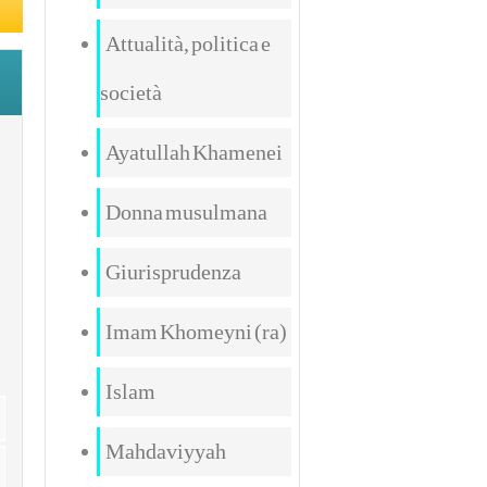
Attualità, politica e
società
Ayatullah Khamenei
Donna musulmana
Giurisprudenza
Imam Khomeyni (ra)
Islam
Mahdaviyyah