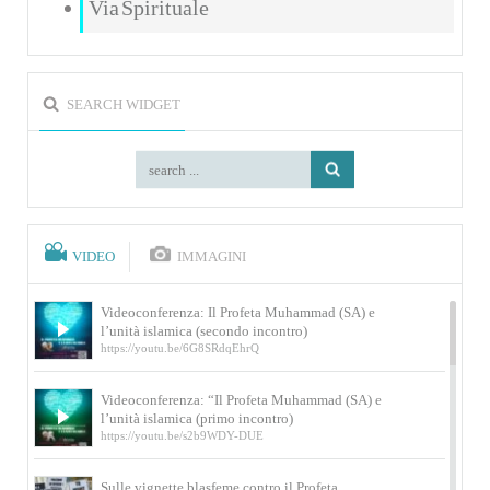
Via Spirituale
SEARCH WIDGET
VIDEO
IMMAGINI
Videoconferenza: Il Profeta Muhammad (SA) e
l’unità islamica (secondo incontro)
https://youtu.be/6G8SRdqEhrQ
Videoconferenza: “Il Profeta Muhammad (SA) e
l’unità islamica (primo incontro)
https://youtu.be/s2b9WDY-DUE
Sulle vignette blasfeme contro il Profeta