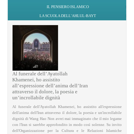
IL PENSIERO ISLAMICO
LA SCUOLA DELL’AHLUL-BAYT
Al funerale dell’Ayatollah
Khamenei, ho assistito
all’espressione dell’anima dell’Iran
attraverso il dolore, la poesia e
un’incrollabile dignità
Al funerale dell'Ayatollah Khamenei, ho assistito all'espressione
dell'anima dell'Iran attraverso il dolore, la poesia e un'incrollabile
dignità di Wang Hao Non avrei mai immaginato che il mio legame
con l'Iran si sarebbe approfondito in modo così solenne. Su invito
dell'Organizzazione per la Cultura e le Relazioni Islamiche