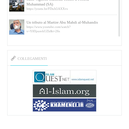
Muhammad (SA)
https://youtu.be/FDuJs5AXXvs
Un tributo al Martire Abu Mahdi al-Muhandis
https://www.youtube.com/watch?
v=YAYpusvkUZk&t=26s
L’Abluzione rituale (wudu) secondo l’Imam Alì
e l’Imam Khomeini
https://www.youtube.com/watch?v=p3sOpOgK7cU
COLLEGAMENTI
I ricordi dell’incontro con Qassem Soleimani
della figlia di un martire
https://www.youtube.com/watch?
v=-5nPSxbf9l0&t=103s
Sheykh Abbas Di Palma sui martiri Qassem
Soleimani e Abu Mahdi Al-Muhandis
https://youtu.be/Y6SIP2PIht4 Video del discorso tenuto
dallo Sheykh Abbas Di Palma in ...
Mostra d’arte di Hassan Rouholamin
Roma, Mostra delle opere inedite su «Ashura» intitolata