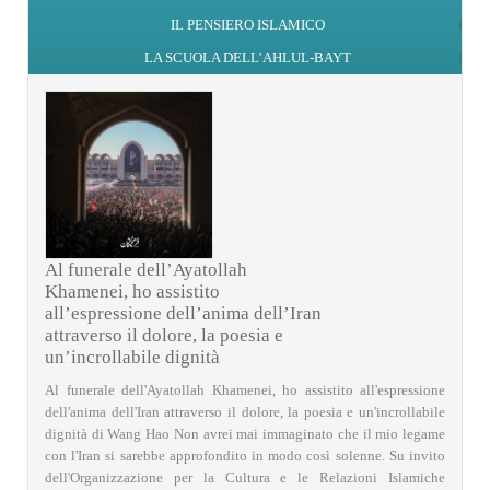
IL PENSIERO ISLAMICO
LA SCUOLA DELL’AHLUL-BAYT
Al funerale dell’Ayatollah
Khamenei, ho assistito
all’espressione dell’anima dell’Iran
attraverso il dolore, la poesia e
un’incrollabile dignità
Al funerale dell'Ayatollah Khamenei, ho assistito all'espressione
dell'anima dell'Iran attraverso il dolore, la poesia e un'incrollabile
dignità di Wang Hao Non avrei mai immaginato che il mio legame
con l'Iran si sarebbe approfondito in modo così solenne. Su invito
dell'Organizzazione per la Cultura e le Relazioni Islamiche