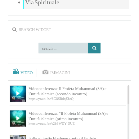
Via Spirituale
SEARCH WIDGET
VIDEO
IMMAGINI
Videoconferenza: Il Profeta Muhammad (SA) e
l’unità islamica (secondo incontro)
https://youtu.be/6G8SRdqEhrQ
Videoconferenza: “Il Profeta Muhammad (SA) e
l’unità islamica (primo incontro)
https://youtu.be/s2b9WDY-DUE
Sulle vignette blasfeme contro il Profeta