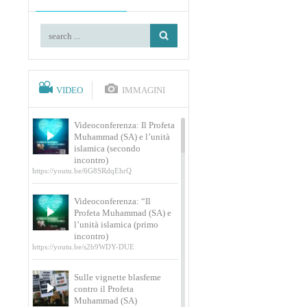
VIDEO
IMMAGINI
Videoconferenza: Il Profeta
Muhammad (SA) e l’unità
islamica (secondo
incontro)
https://youtu.be/6G8SRdqEhrQ
Videoconferenza: “Il
Profeta Muhammad (SA) e
l’unità islamica (primo
incontro)
https://youtu.be/s2b9WDY-DUE
Sulle vignette blasfeme
contro il Profeta
Muhammad (SA)