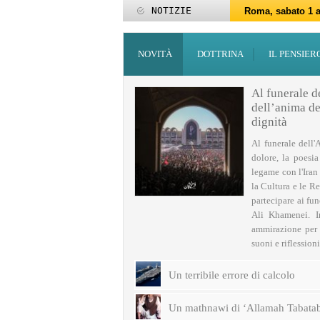
NOTIZIE
Roma, sabato 1 a
Roma, 15-25 giu
Roma, sabato 6 g
27 maggio: Eid al
‘Id al-Fitr sarà 
ZAKATUL-FITR 14
Programmi per la
I programmi del
Domani giovedì 
Roma, sabato 14 
NOVITÀ
DOTTRINA
IL PENSIER
Al funerale d
dell’anima del
dignità
Al funerale dell'
dolore, la poesi
legame con l'Iran
la Cultura e le Re
partecipare ai fu
Ali Khamenei. I
ammirazione per q
suoni e riflessioni 
Un terribile errore di calcolo
Un mathnawi di ‘Allamah Tabatab