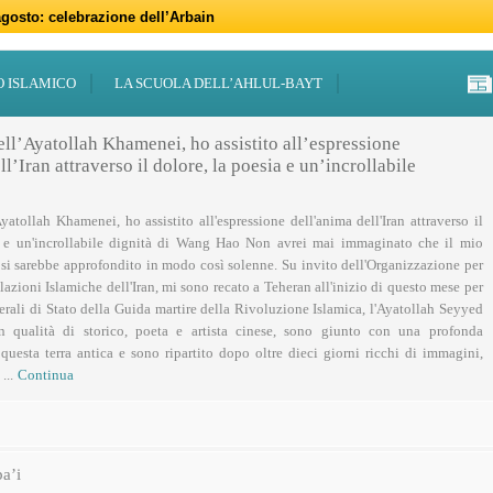
gosto: celebrazione dell’Arbain
gno: programmi per il mese di Muharram
iugno: Eid al-Ghadir
-Adha (Festa del Sacrificio)
sabato 21 marzo
47 – 2026
 notte di Qadr a Roma
 Centro Islamico Imam Mahdi di Roma per il Ramadan
19 febbraio primo giorno di Ramadan
febbraio: docufilm “Rivoluzione”
O ISLAMICO
LA SCUOLA DELL’AHLUL-BAYT
ell’Ayatollah Khamenei, ho assistito all’espressione
l’Iran attraverso il dolore, la poesia e un’incrollabile
Ayatollah Khamenei, ho assistito all'espressione dell'anima dell'Iran attraverso il
a e un'incrollabile dignità di Wang Hao Non avrei mai immaginato che il mio
 si sarebbe approfondito in modo così solenne. Su invito dell'Organizzazione per
lazioni Islamiche dell'Iran, mi sono recato a Teheran all'inizio di questo mese per
nerali di Stato della Guida martire della Rivoluzione Islamica, l'Ayatollah Seyyed
n qualità di storico, poeta e artista cinese, sono giunto con una profonda
uesta terra antica e sono ripartito dopo oltre dieci giorni ricchi di immagini,
...
Continua
a’i