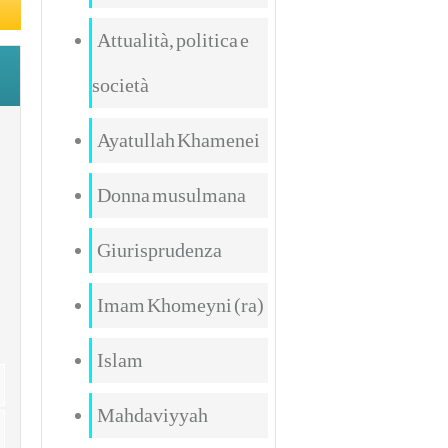
Attualità, politica e
società
Ayatullah Khamenei
Donna musulmana
Giurisprudenza
Imam Khomeyni (ra)
Islam
Mahdaviyyah