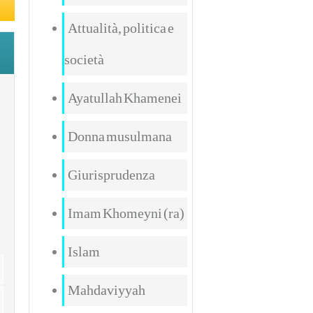
Attualità, politica e
società
Ayatullah Khamenei
Donna musulmana
Giurisprudenza
Imam Khomeyni (ra)
Islam
Mahdaviyyah