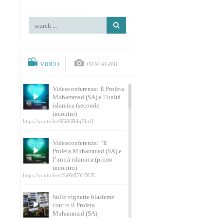
VIDEO
IMMAGINI
Videoconferenza: Il Profeta
Muhammad (SA) e l’unità
islamica (secondo
incontro)
https://youtu.be/6G8SRdqEhrQ
Videoconferenza: “Il
Profeta Muhammad (SA) e
l’unità islamica (primo
incontro)
https://youtu.be/s2b9WDY-DUE
Sulle vignette blasfeme
contro il Profeta
Muhammad (SA)