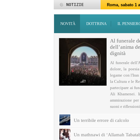
NOTIZIE
Roma, sabato 1 a
Roma, 15-25 giu
Roma, sabato 6 g
27 maggio: Eid al
‘Id al-Fitr sarà 
ZAKATUL-FITR 14
Programmi per la
I programmi del
Domani giovedì 
Roma, sabato 14 
NOVITÀ
DOTTRINA
IL PENSIER
Al funerale d
dell’anima del
dignità
Al funerale dell'
dolore, la poesi
legame con l'Iran
la Cultura e le Re
partecipare ai fu
Ali Khamenei. I
ammirazione per q
suoni e riflessioni 
Un terribile errore di calcolo
Un mathnawi di ‘Allamah Tabatab