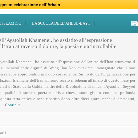
gosto: celebrazione dell’Arbain
gno: programmi per il mese di Muharram
iugno: Eid al-Ghadir
-Adha (Festa del Sacrificio)
sabato 21 marzo
47 – 2026
 notte di Qadr a Roma
 Centro Islamico Imam Mahdi di Roma per il Ramadan
19 febbraio primo giorno di Ramadan
febbraio: docufilm “Rivoluzione”
O ISLAMICO
LA SCUOLA DELL’AHLUL-BAYT
ell’Ayatollah Khamenei, ho assistito all’espressione
l’Iran attraverso il dolore, la poesia e un’incrollabile
Ayatollah Khamenei, ho assistito all'espressione dell'anima dell'Iran attraverso il
a e un'incrollabile dignità di Wang Hao Non avrei mai immaginato che il mio
 si sarebbe approfondito in modo così solenne. Su invito dell'Organizzazione per
lazioni Islamiche dell'Iran, mi sono recato a Teheran all'inizio di questo mese per
nerali di Stato della Guida martire della Rivoluzione Islamica, l'Ayatollah Seyyed
n qualità di storico, poeta e artista cinese, sono giunto con una profonda
uesta terra antica e sono ripartito dopo oltre dieci giorni ricchi di immagini,
...
Continua
a’i