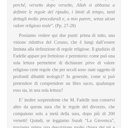
perché, versetto dopo versetto, Allah si abbassa a
definire le regole del ripudio, i limiti di tempo, tanti
dettagli molto procedurali e, a mio parere, senza alcun
valore religioso reale
”. (Pp. 27-28)
Possiamo vedere qui due punti: prima di tutto, una
visione riduttiva del Corano, che è lungi dall’essere
limitata alla definizione di regole religiose. Il giudizio di
Fadelle appare poi frettoloso e perentorio: come può una
sola lettura permettere di dichiarare prive di valore
religioso certe regole che per secoli sono state oggetto di
profondi dibattiti teologici? In generale, come si può
pretendere di comprendere un libro sacro, qualunque
esso sia, in una sola lettura?
E’ inoltre sorprendente che M. Fadelle non conservi
altro da questa sura che le regole del divorzio, che
compaiono solo a metà della sura, dopo più di 200
versetti! Quindi, se leggiamo Surah “La Giovenca”,
troviamo prima una descrizione molto chiara dei pii e