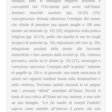
famiglia, tutte le immagini negative possibili e
concepibili che l’Occidente può avere sull’Islam:
dominio maschile assoluto (pp. 18-20) [19],
concupiscenza sfrenata attraverso l’esempio del nonno
che chiede di prendere una quarta moglie a 109 anni
mentre sta morendo (p. 19) [20], doppiezza nella pratica
religiosa (pp. 18-19), padre che ripudia le sue tre mogli
incapaci di partorire (p. 19), importanza del clan (p. 20),
relegazione assoluta delle donne alle faccende
domestiche e loro assenza dalla società (p. 20), violenza
pervasiva, anche tra le donne (p. 20) [21], menzogne ​​e
corruzione attraverso l’esempio dell'”acquisto” indiretto
di pagelle (p. 20) e, in generale, una totale mancanza di
amore nei rapporti familiari basati sulla dominazione e
sulla violenza. Troviamo quindi riassunti in tre pagine
tutti i presunti “difetti” assimilati all’Islam. Perché si
tratta di una critica all’Islam nel suo insieme, e non solo
ad una famiglia: “
Lei [la madre di Joseph Fadelle]
sapeva come stabilire all’interno il potere che non