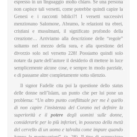
espresso in un linguaggio molto chiaro. Se una persona
non capisce tali versetti, come potrebbe quindi capire la
Genesi e i racconti biblici?! I versetti successivi
menzionano Salomone, Abramo, le relazioni tra ebrei,
cristiani e musulmani, il significato profondo della
creazione… Arriviamo alla descrizione delle “regole”
soltanto nel mezzo della sura, e alla questione del
divorzio solo nel versetto 228! Possiamo quindi solo
notare da parte dell’autore il desiderio di mettere in luce
semplicemente alcune cose, e sempre in modo parziale,
e di passarne altre completamente sotto silenzio.
Il signor Fadelle cita poi la questione dello status
delle donne nell’Islam, un punto che per lui pone un
problema: “
Un altro punto conflittuale per me è quello
di non capire l’insistenza del Corano nel definire la
superiorità e il
potere
degli uomini sulle donne,
considerarle per lo più inferiori, in possesso della metà
del cervello di un uomo e talvolta come impure quando
hanno le mestruazioni
”. (p. 28). Il tipo di espressione