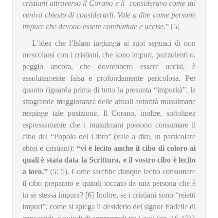
cristiani attraverso il Corano e li consideravo come mi
veniva chiesto di considerarli. Vale a dire come persone
impure che devono essere combattute e uccise
.” [5]
L’idea che l’Islam ingiunga ai suoi seguaci di non
mescolarsi con i cristiani, che sono impuri, puzzolenti o,
peggio ancora, che dovrebbero essere uccisi, è
assolutamente falsa e profondamente pericolosa. Per
quanto riguarda prima di tutto la presunta “impurità”, la
stragrande maggioranza delle attuali autorità musulmane
respinge tale posizione. Il Corano, inoltre, sottolinea
espressamente che i musulmani possono consumare il
cibo del “Popolo del Libro” (vale a dire, in particolare
ebrei e cristiani):
“vi è lecito anche il cibo di coloro ai
quali è stata data la Scrittura, e il vostro cibo è lecito
a loro.”
(5: 5). Come sarebbe dunque lecito consumare
il cibo preparato e quindi toccato da una persona che è
in se stessa impura? [6] Inoltre, se i cristiani sono “reietti
impuri”, come si spiega il desiderio del signor Fadelle di