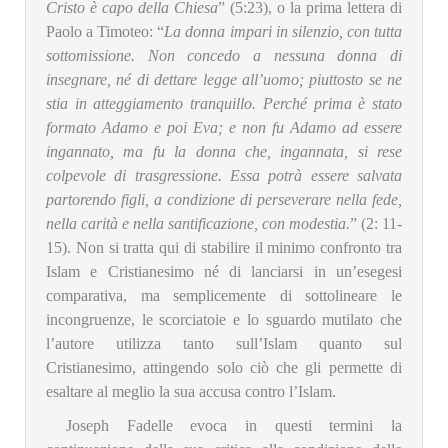
Cristo è capo della Chiesa
”
(5:23), o la prima lettera di
Paolo a Timoteo: “
La donna impari in silenzio, con tutta
sottomissione. Non concedo a nessuna donna di
insegnare, né di dettare legge all’uomo; piuttosto se ne
stia in atteggiamento tranquillo. Perché prima è stato
formato Adamo e poi Eva; e non fu Adamo ad essere
ingannato, ma fu la donna che, ingannata, si rese
colpevole di trasgressione. Essa potrà essere salvata
partorendo figli, a condizione di perseverare nella fede,
nella carità e nella santificazione, con modestia.
” (2: 11-
15). Non si tratta qui di stabilire il minimo confronto tra
Islam e Cristianesimo né di lanciarsi in un’esegesi
comparativa, ma semplicemente di sottolineare le
incongruenze, le scorciatoie e lo sguardo mutilato che
l’autore utilizza tanto sull’Islam quanto sul
Cristianesimo, attingendo solo ciò che gli permette di
esaltare al meglio la sua accusa contro l’Islam.
Joseph Fadelle evoca in questi termini la