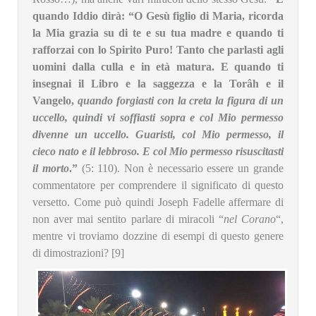
quando Iddio dirà: “O Gesù figlio di Maria, ricorda
la Mia grazia su di te e su tua madre e quando ti
rafforzai con lo Spirito Puro! Tanto che parlasti agli
uomini dalla culla e in età matura. E quando ti
insegnai il Libro e la saggezza e la Torâh e il
Vangelo,
quando forgiasti con la creta la figura di un
uccello, quindi vi soffiasti sopra e col Mio permesso
divenne un uccello. Guaristi, col Mio permesso, il
cieco nato e il lebbroso. E col Mio permesso risuscitasti
il morto
.”
(5: 110). Non è necessario essere un grande
commentatore per comprendere il significato di questo
versetto. Come può quindi Joseph Fadelle affermare di
non aver mai sentito parlare di miracoli “
nel Corano
“,
mentre vi troviamo dozzine di esempi di questo genere
di dimostrazioni? [9]