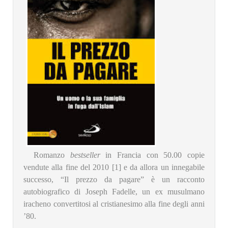
Romanzo
bestseller
in Francia con 50.00 copie
vendute alla fine del 2010 [1] e da allora un innegabile
successo, “Il prezzo da pagare” è un racconto
autobiografico di Joseph Fadelle, un ex musulmano
iracheno convertitosi al cristianesimo alla fine degli anni
’80.