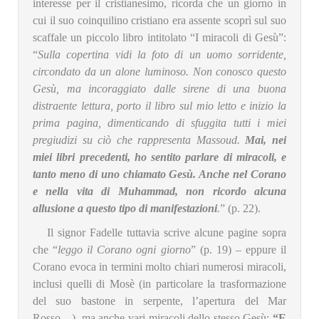
interesse per il cristianesimo, ricorda che un giorno in
cui il suo coinquilino cristiano era assente scoprì sul suo
scaffale un piccolo libro intitolato “I miracoli di Gesù”:
“
Sulla copertina vidi la foto di un uomo sorridente,
circondato da un alone luminoso. Non conosco questo
Gesù, ma incoraggiato dalle sirene di una buona
distraente lettura, porto il libro sul mio letto e inizio la
prima pagina, dimenticando di sfuggita tutti i miei
pregiudizi su ciò che rappresenta Massoud.
Mai, nei
miei libri precedenti, ho sentito parlare di miracoli, e
tanto meno di uno chiamato Gesù. Anche nel Corano
e nella vita di Muhammad, non ricordo alcuna
allusione a questo tipo di manifestazioni
.
” (p. 22).
Il signor Fadelle tuttavia scrive alcune pagine sopra
che “
leggo il Corano ogni giorno
” (p. 19) – eppure il
Corano evoca in termini molto chiari numerosi miracoli,
inclusi quelli di Mosè (in particolare la trasformazione
del suo bastone in serpente, l’apertura del Mar
Rosso…), ma anche vari miracoli dello stesso Gesù:
“E