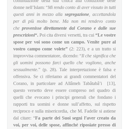
continuazione della sua critica alla condizione delle
donne nell’Islam: “
Mi rendo conto di aver vissuto in tutti
questi anni in mezzo alla
segregazione
, accettandola
per di più molto bene. Ma non mi rendevo conto
che
provenisse direttamente dal Corano e dalle sue
prescrizioni
“.
Poi cita diversi versetti, tra cui
“Le vostre
spose per voi sono come un campo. Venite pure al
vostro campo come volete”
(2: 223), e a un tratto si
improvvisa commentatore, dicendo: “
Il che significa che
gli uomini possono farci quello che vogliono, anche
sessualmente
.” (p. 28). Tale interpretazione è falsa e
offensiva. Se ci riferiamo ai grandi commentatori del
Corano, in particolare ad Allâmeh Tabâtabâ’i [13],
questo versetto deve essere compreso nel quadro di
quelli che evocano i principi generali che fondano i
rapporti tra uomini e donne sull’affetto, sul rispetto
reciproco e sulla misericordia, che M. Fadelle si astiene
dal citare: “
Fa parte dei Suoi segni l’aver creato da
voi, per voi, delle spose, affinché riposiate presso di