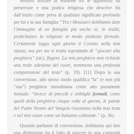
Sembra soffrire la tensione tra le apparenze da
preservare e una pratica religiosa che descrive fin
dall’inizio come priva di qualsiasi significato profondo
per lui e la sua famiglia: “
Tra i Moussavi dobbiamo dare
l’immagine di un famiglia pia anche se, in realtà,
pratichiamo la religione in modo piuttosto formale.
Certamente leggo ogni giorno il Corano nella mia
stanza, ma per me si tratta soprattutto di “giocare alla
preghiera” (sic), fingere. La mia preghiera non richiede
una reale adesione del cuore, nemmeno una profonda
comprensione del testo
” (p. 19). [11] Dopo la sua
conversione, allo stesso modo qualifica “la” (e non più
“sua”) preghiera musulmana come atto puramente
formale:
“Invece di precetti e obblighi
formali
, come
quelli della preghiera cinque volte al giorno, le parole
del Padre Nostro del Vangelo risuonano nella mia testa
e nel mio cuore come un balsamo calmante.”
(p. 36).
Quando parliamo di conversione, dobbiamo qui fare
una distinzione tra il fatto di nascere in una comunità