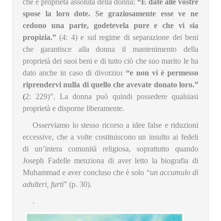
che è proprietà assoluta della donna:
“E date alle vostre
spose la loro dote. Se graziosamente esse ve ne
cedono una parte, godetevela pure e che vi sia
propizia.”
(4: 4) e sul regime di separazione dei beni
che garantisce alla donna il mantenimento della
proprietà dei suoi beni e di tutto ciò che suo marito le ha
dato anche in caso di divorzio
: “e non vi è permesso
riprendervi nulla di quello che avevate donato loro.”
(
2: 229)”. La donna può quindi possedere qualsiasi
proprietà e disporne liberamente.
Osserviamo lo stesso ricorso a idee false e riduzioni
eccessive, che a volte costituiscono un insulto ai fedeli
di un’intera comunità religiosa, soprattutto quando
Joseph Fadelle menziona di aver letto la biografia di
Muhammad e aver concluso che è solo “
un accumulo di
adulteri, furti
” (p. 30).
.