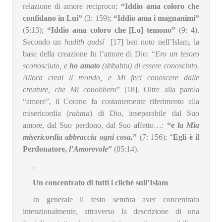
relazione di amore reciproco;
“Iddio ama coloro che
confidano in Lui”
(3: 159);
“Iddio ama i magnanimi”
(5:13);
“Iddio ama coloro che [Lo] temono”
(9: 4).
Secondo un
hadith qudsî
[17] ben noto nell’Islam, la
base della creazione fu l’amore di Dio: “
Ero un tesoro
sconosciuto, e
ho amato
(
ahbabtu
) di essere conosciuto.
Allora creai il mondo, e Mi feci conoscere dalle
creature, che Mi conobbero
” [18]. Oltre alla parola
“amore”, il Corano fa costantemente riferimento alla
misericordia (
rahma
) di Dio, inseparabile dal Suo
amore, dal Suo perdono, dal Suo affetto…:
“e
la Mia
misericordia abbraccia ogni cosa.
”
(7: 156); “
Egli è il
Perdonatore,
l’Amorevole
”
(85:14).
.
Un concentrato di tutti i cliché sull’Islam
In generale il testo sembra aver concentrato
intenzionalmente, attraverso la descrizione di una