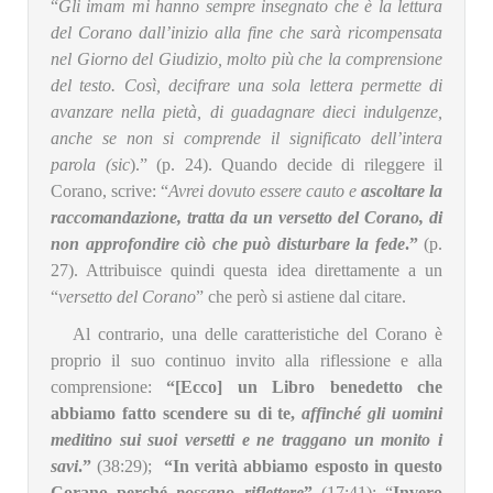
“
Gli imam mi hanno sempre insegnato che è la lettura
del Corano dall’inizio alla fine che sarà ricompensata
nel Giorno del Giudizio, molto più che la comprensione
del testo. Così, decifrare una sola lettera permette di
avanzare nella pietà, di guadagnare dieci indulgenze,
anche se non si comprende il significato dell’intera
parola (sic
).” (p. 24). Quando decide di rileggere il
Corano, scrive: “
Avrei dovuto essere cauto e
ascoltare la
raccomandazione, tratta da un versetto del Corano, di
non approfondire ciò che può disturbare la fede
.”
(p.
27). Attribuisce quindi questa idea direttamente a un
“
versetto del Corano
” che però si astiene dal citare.
Al contrario, una delle caratteristiche del Corano è
proprio il suo continuo invito alla riflessione e alla
comprensione:
“[Ecco] un Libro benedetto che
abbiamo fatto scendere su di te,
affinché gli uomini
meditino sui suoi versetti e ne traggano un monito i
savi
.”
(38:29);
“In verità abbiamo esposto in questo
Corano perché
possano riflettere
”
(17:41); “
Invero