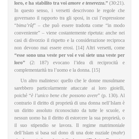
loro, e ha stabilito tra voi
amore e tenerezza
.”
(30:21).
In questo senso, i versetti descrivono le regole che
governano il rapporto tra gli sposi, in cui l’espressione
“
bima’rûf
” – che può essere tradotta come “in modo
conveniente” – viene costantemente ripetuta: anche nei
casi di divorzio il rispetto e la considerazione reciproca
non devono mai essere erosi. [14] Altri versetti, come
“esse sono una veste per voi e voi siete una veste per
loro”
(2: 187) evocano l’idea di reciprocità e
complementarità tra l’uomo e la donna. [15]
Un altro malinteso: quello che le donne musulmane
sarebbero particolarmente attaccate ai loro gioielli,
poiché “
è l’unico bene che possono avere
” (p. 130). Al
contrario il diritto di proprietà di una donna nell’Islam è
un diritto assoluto riconosciuto da tutte le scuole, e
nessun uomo ha il diritto di estorcere la sua proprietà, o
il suo stipendio se lavora. Il regime matrimoniale
dell’Islam si basa sul dono di una dote nuziale (
mahr
)