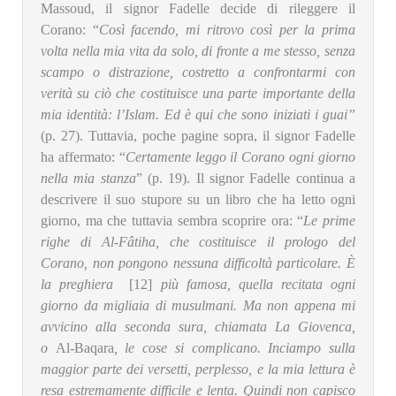
Massoud, il signor Fadelle decide di rileggere il
Corano: “
Così facendo, mi ritrovo così per la prima
volta nella mia vita da solo, di fronte a me stesso, senza
scampo o distrazione, costretto a confrontarmi con
verità su ciò che costituisce una parte importante della
mia identità: l’Islam. Ed è qui che sono iniziati i guai”
(p. 27). Tuttavia, poche pagine sopra, il signor Fadelle
ha affermato: “
Certamente leggo il Corano ogni giorno
nella mia stanza
” (p. 19). Il signor Fadelle continua a
descrivere il suo stupore su un libro che ha letto ogni
giorno, ma che tuttavia sembra scoprire ora: “
Le prime
righe di Al-Fâtiha, che costituisce il prologo del
Corano, non pongono nessuna difficoltà particolare. È
la preghiera
[12]
più famosa, quella recitata ogni
giorno da migliaia di musulmani. Ma non appena mi
avvicino alla seconda sura, chiamata La Giovenca,
o
Al-Baqara
, le cose si complicano. Inciampo sulla
maggior parte dei versetti, perplesso, e la mia lettura è
resa estremamente difficile e lenta. Quindi non capisco