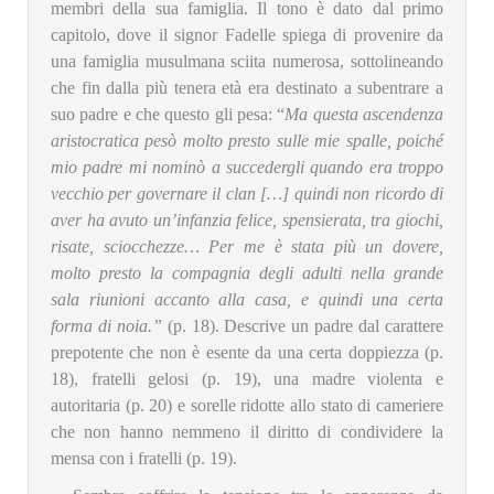
membri della sua famiglia. Il tono è dato dal primo
capitolo, dove il signor Fadelle spiega di provenire da
una famiglia musulmana sciita numerosa, sottolineando
che fin dalla più tenera età era destinato a subentrare a
suo padre e che questo gli pesa: “
Ma questa ascendenza
aristocratica pesò molto presto sulle mie spalle, poiché
mio padre mi nominò a succedergli quando era troppo
vecchio per governare il clan […] quindi non ricordo di
aver ha avuto un’infanzia felice, spensierata, tra giochi,
risate, sciocchezze… Per me è stata più un dovere,
molto presto la compagnia degli adulti nella grande
sala riunioni accanto alla casa, e quindi una certa
forma di noia.”
(p. 18). Descrive un padre dal carattere
prepotente che non è esente da una certa doppiezza (p.
18), fratelli gelosi (p. 19), una madre violenta e
autoritaria (p. 20) e sorelle ridotte allo stato di cameriere
che non hanno nemmeno il diritto di condividere la
mensa con i fratelli (p. 19).