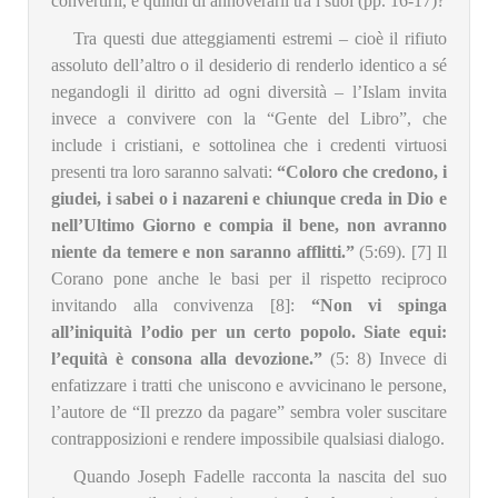
convertirli, e quindi di annoverarli tra i suoi (pp. 16-17)?
Tra questi due atteggiamenti estremi – cioè il rifiuto
assoluto dell’altro o il desiderio di renderlo identico a sé
negandogli il diritto ad ogni diversità – l’Islam invita
invece a convivere con la “Gente del Libro”, che
include i cristiani, e sottolinea che i credenti virtuosi
presenti tra loro saranno salvati:
“Coloro che credono, i
giudei, i sabei o i nazareni e chiunque creda in Dio e
nell’Ultimo Giorno e compia il bene, non avranno
niente da temere e non saranno afflitti.”
(5:69). [7] Il
Corano pone anche le basi per il rispetto reciproco
invitando alla convivenza [8]:
“Non vi spinga
all’iniquità l’odio per un certo popolo. Siate equi:
l’equità è consona alla devozione.”
(5: 8) Invece di
enfatizzare i tratti che uniscono e avvicinano le persone,
l’autore de “Il prezzo da pagare” sembra voler suscitare
contrapposizioni e rendere impossibile qualsiasi dialogo.
Quando Joseph Fadelle racconta la nascita del suo