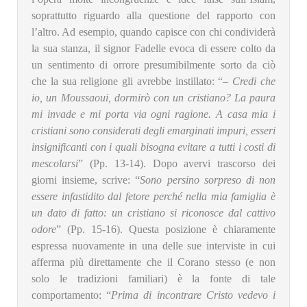
soprattutto riguardo alla questione del rapporto con
l’altro. Ad esempio, quando capisce con chi condividerà
la sua stanza, il signor Fadelle evoca di essere colto da
un sentimento di orrore presumibilmente sorto da ciò
che la sua religione gli avrebbe instillato: “
– Credi che
io, un Moussaoui, dormirò con un cristiano? La paura
mi invade e mi porta via ogni ragione. A casa mia i
cristiani sono considerati degli emarginati impuri, esseri
insignificanti con i quali bisogna evitare a tutti i costi di
mescolarsi
” (Pp. 13-14). Dopo avervi trascorso dei
giorni insieme, scrive: “
Sono persino sorpreso di non
essere infastidito dal fetore perché nella mia famiglia è
un dato di fatto: un cristiano si riconosce dal cattivo
odore
” (Pp. 15-16). Questa posizione è chiaramente
espressa nuovamente in una delle sue interviste in cui
afferma più direttamente che il Corano stesso (e non
solo le tradizioni familiari) è la fonte di tale
comportamento: “
Prima di incontrare Cristo vedevo i