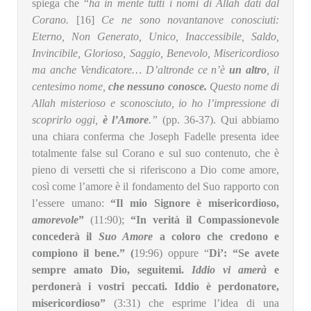
spiega che “
ha in mente tutti i nomi di Allah dati dal
Corano.
[16]
Ce ne sono novantanove conosciuti:
Eterno, Non Generato, Unico, Inaccessibile, Saldo,
Invincibile, Glorioso, Saggio, Benevolo, Misericordioso
ma anche Vendicatore… D’altronde ce n’è
un altro
, il
centesimo nome,
che nessuno conosce.
Questo nome di
Allah misterioso e sconosciuto, io ho l’impressione di
scoprirlo oggi,
è l’Amore
.”
(pp. 36-37). Qui abbiamo
una chiara conferma che Joseph Fadelle presenta idee
totalmente false sul Corano e sul suo contenuto, che è
pieno di versetti che si riferiscono a Dio come amore,
così come l’amore è il fondamento del Suo rapporto con
l’essere umano:
“Il mio Signore è misericordioso,
amorevole
”
(11:90);
“In verità il Compassionevole
concederà il
Suo Amore
a coloro che credono e
compiono il bene.” (
19:96) oppure “
Di’: “Se avete
sempre amato Dio, seguitemi.
Iddio vi amerà
e
perdonerà i vostri peccati. Iddio è perdonatore,
misericordioso”
(3:31) che esprime l’idea di una