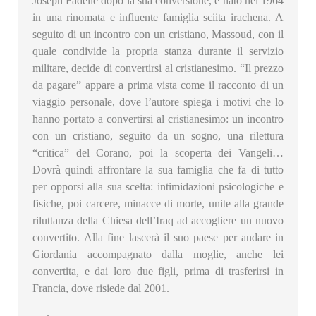
Joseph Fadelle dopo la sua conversione, è nato nel 1964
in una rinomata e influente famiglia sciita irachena. A
seguito di un incontro con un cristiano, Massoud, con il
quale condivide la propria stanza durante il servizio
militare, decide di convertirsi al cristianesimo. “Il prezzo
da pagare” appare a prima vista come il racconto di un
viaggio personale, dove l’autore spiega i motivi che lo
hanno portato a convertirsi al cristianesimo: un incontro
con un cristiano, seguito da un sogno, una rilettura
“critica” del Corano, poi la scoperta dei Vangeli…
Dovrà quindi affrontare la sua famiglia che fa di tutto
per opporsi alla sua scelta: intimidazioni psicologiche e
fisiche, poi carcere, minacce di morte, unite alla grande
riluttanza della Chiesa dell’Iraq ad accogliere un nuovo
convertito. Alla fine lascerà il suo paese per andare in
Giordania accompagnato dalla moglie, anche lei
convertita, e dai loro due figli, prima di trasferirsi in
Francia, dove risiede dal 2001.
.