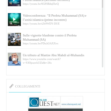
https://youtu.be/6G8SRdqEhrQ
Videoconferenza: “Il Profeta Muhammad (SA) e
l’unità islamica (primo incontro)
https://youtu.be/s2b9WDY-DUE
Sulle vignette blasfeme contro il Profeta
Muhammad (SA)
https://youtu.be/FDuJs5AXXvs
Un tributo al Martire Abu Mahdi al-Muhandis
https://www.youtube.com/watch?
v=YAYpusvkUZk&t=26s
L’Abluzione rituale (wudu) secondo l’Imam Alì
e l’Imam Khomeini
https://www.youtube.com/watch?v=p3sOpOgK7cU
COLLEGAMENTI
I ricordi dell’incontro con Qassem Soleimani
della figlia di un martire
https://www.youtube.com/watch?
v=-5nPSxbf9l0&t=103s