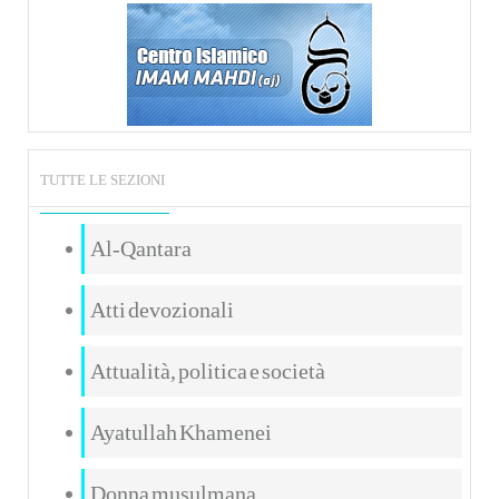
TUTTE LE SEZIONI
Al-Qantara
Atti devozionali
Attualità, politica e società
Ayatullah Khamenei
Donna musulmana