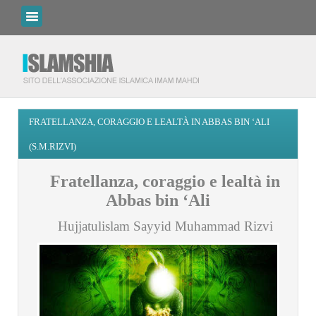
FRATELLANZA, CORAGGIO E LEALTÀ IN ABBAS BIN ‘ALI
(S.M.RIZVI)
Fratellanza, coraggio e lealtà in
Abbas bin ‘Ali
Hujjatulislam Sayyid Muhammad Rizvi