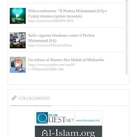
Videoconferenza: “Il Profeta Muhammad (SA) e
l’unità islamica (primo incontro)
https://youtu.be/s2b9WDY-DUE
Sulle vignette blasfeme contro il Profeta
Muhammad (SA)
https://youtu.be/FDuJs5AXXvs
Un tributo al Martire Abu Mahdi al-Muhandis
https://www.youtube.com/watch?
v=YAYpusvkUZk&t=26s
L’Abluzione rituale (wudu) secondo l’Imam Alì
e l’Imam Khomeini
https://www.youtube.com/watch?v=p3sOpOgK7cU
COLLEGAMENTI
I ricordi dell’incontro con Qassem Soleimani
della figlia di un martire
https://www.youtube.com/watch?
v=-5nPSxbf9l0&t=103s
Sheykh Abbas Di Palma sui martiri Qassem