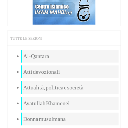
TUTTE LE SEZIONI
Al-Qantara
Atti devozionali
Attualità, politica e società
Ayatullah Khamenei
Donna musulmana