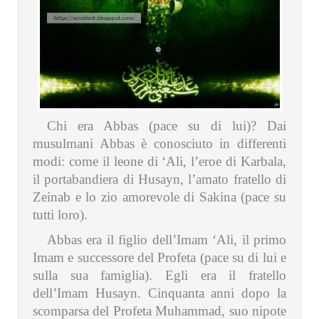
Chi era Abbas (pace su di lui)? Dai
musulmani Abbas è conosciuto in differenti
modi: come il leone di ‘Ali, l’eroe di Karbala,
il portabandiera di Husayn, l’amato fratello di
Zeinab e lo zio amorevole di Sakina (pace su
tutti loro).
Abbas era il figlio dell’Imam ‘Ali, il primo
Imam e successore del Profeta (pace su di lui e
sulla sua famiglia). Egli era il fratello
dell’Imam Husayn. Cinquanta anni dopo la
scomparsa del Profeta Muhammad, suo nipote